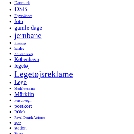
Danmark
DSB
Flyvevåbnet
foto
gamle dage
jernbane
Jonstrup
katalog
Kollekollevej
København
legetøj
Legetøjsreklame
Lego
Modeljernbane
Märklin
Personvogn
postkort
ROMs
Royal Danish Airforce
spor
station
Tekno