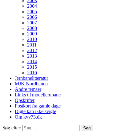
2003
2004
2005
2006
2007
2008
2009
2010
2011
2012
2013
2014
2015
2016
Jernbanelitteratur
MJK Nordbanen
Andre temaer
Links til modeljernbane
Opskrifter
Postkort fra gamle dage
Digte kan ikke svigte
Om kvv73.dk
Søg efter: