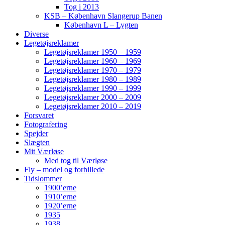
Tog i 2013
KSB – København Slangerup Banen
København L – Lygten
Diverse
Legetøjsreklamer
Legetøjsreklamer 1950 – 1959
Legetøjsreklamer 1960 – 1969
Legetøjsreklamer 1970 – 1979
Legetøjsreklamer 1980 – 1989
Legetøjsreklamer 1990 – 1999
Legetøjsreklamer 2000 – 2009
Legetøjsreklamer 2010 – 2019
Forsvaret
Fotografering
Spejder
Slægten
Mit Værløse
Med tog til Værløse
Fly – model og forbillede
Tidslommer
1900’erne
1910’erne
1920’erne
1935
1938