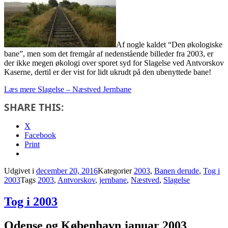
Af nogle kaldet “Den økologiske
bane”, men som det fremgår af nedenstående billeder fra 2003, er
der ikke megen økologi over sporet syd for Slagelse ved Antvorskov
Kaserne, dertil er der vist for lidt ukrudt på den ubenyttede bane!
Læs mere
Slagelse – Næstved Jernbane
SHARE THIS:
X
Facebook
Print
Udgivet i
december 20, 2016
Kategorier
2003
,
Banen derude
,
Tog i
2003
Tags
2003
,
Antvorskov
,
jernbane
,
Næstved
,
Slagelse
Tog i 2003
Odense og København januar 2003