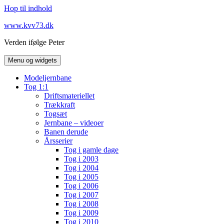
Hop til indhold
www.kvv73.dk
Verden ifølge Peter
Menu og widgets
Modeljernbane
Tog 1:1
Driftsmateriellet
Trækkraft
Togsæt
Jernbane – videoer
Banen derude
Årsserier
Tog i gamle dage
Tog i 2003
Tog i 2004
Tog i 2005
Tog i 2006
Tog i 2007
Tog i 2008
Tog i 2009
Tog i 2010