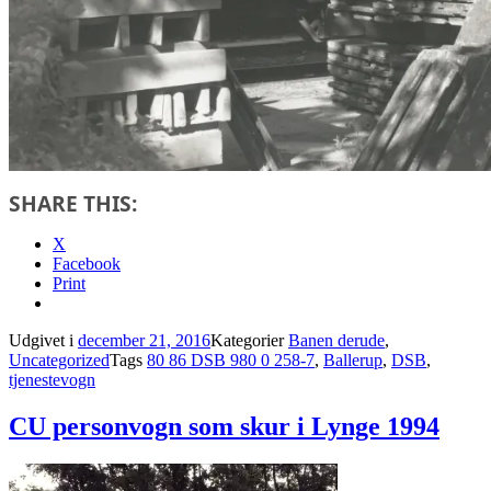
SHARE THIS:
X
Facebook
Print
Udgivet i
december 21, 2016
Kategorier
Banen derude
,
Uncategorized
Tags
80 86 DSB 980 0 258-7
,
Ballerup
,
DSB
,
tjenestevogn
CU personvogn som skur i Lynge 1994