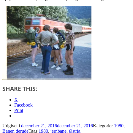
SHARE THIS:
X
Facebook
Print
Udgivet i
december 21, 2016
december 21, 2016
Kategorier
1980
,
Banen derude
Tags
1980
,
jernbane
,
Østrig