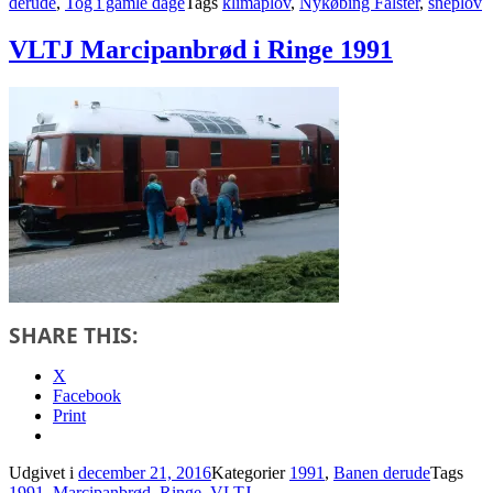
derude
,
Tog i gamle dage
Tags
klimaplov
,
Nykøbing Falster
,
sneplov
VLTJ Marcipanbrød i Ringe 1991
SHARE THIS:
X
Facebook
Print
Udgivet i
december 21, 2016
Kategorier
1991
,
Banen derude
Tags
1991
,
Marcipanbrød
,
Ringe
,
VLTJ