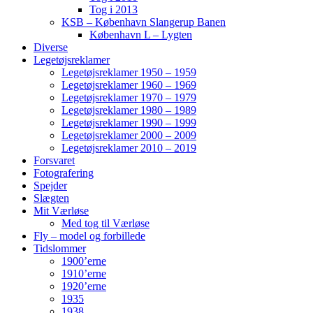
Tog i 2013
KSB – København Slangerup Banen
København L – Lygten
Diverse
Legetøjsreklamer
Legetøjsreklamer 1950 – 1959
Legetøjsreklamer 1960 – 1969
Legetøjsreklamer 1970 – 1979
Legetøjsreklamer 1980 – 1989
Legetøjsreklamer 1990 – 1999
Legetøjsreklamer 2000 – 2009
Legetøjsreklamer 2010 – 2019
Forsvaret
Fotografering
Spejder
Slægten
Mit Værløse
Med tog til Værløse
Fly – model og forbillede
Tidslommer
1900’erne
1910’erne
1920’erne
1935
1938