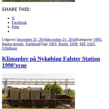
SHARE THIS:
X
Facebook
Print
Udgivet i
december 21, 2016
december 21, 2016
Kategorier
1993
,
Banen derude
,
Trækkraft
Tags
1993
,
Borris
,
DSB
,
MX 1025
,
Uffelhorn
Klimaplov på Nykøbing Falster Station
1990’erne