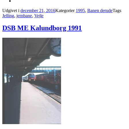
Udgivet i
december 21, 2016
Kategorier
1995
,
Banen derude
Tags
Jelling
,
jernbane
,
Vejle
DSB ME Kalundborg 1991