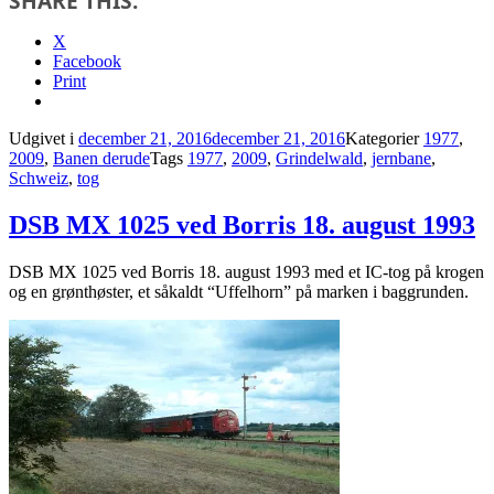
SHARE THIS:
X
Facebook
Print
Udgivet i
december 21, 2016
december 21, 2016
Kategorier
1977
,
2009
,
Banen derude
Tags
1977
,
2009
,
Grindelwald
,
jernbane
,
Schweiz
,
tog
DSB MX 1025 ved Borris 18. august 1993
DSB MX 1025 ved Borris 18. august 1993 med et IC-tog på krogen
og en grønthøster, et såkaldt “Uffelhorn” på marken i baggrunden.