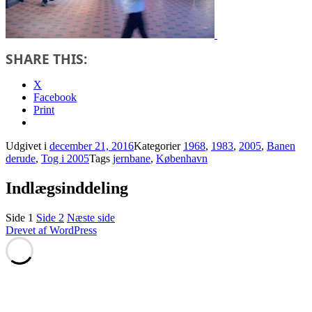
SHARE THIS:
X
Facebook
Print
Udgivet i
december 21, 2016
Kategorier
1968
,
1983
,
2005
,
Banen
derude
,
Tog i 2005
Tags
jernbane
,
København
Indlægsinddeling
Side
1
Side
2
Næste side
Drevet af WordPress