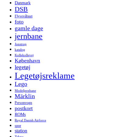
Danmark
DSB
Flyvevåbnet
foto
gamle dage
jernbane
Jonstrup
katalog
Kollekollevej
København
legetøj
Legetøjsreklame
Lego
Modeljernbane
Märklin
Personvogn
postkort
ROMs
Royal Danish Airforce
spor
station
Tekno