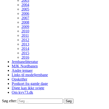
2003
2004
2005
2006
2007
2008
2009
2010
2011
2012
2013
2014
2015
2016
Jernbanelitteratur
MJK Nordbanen
Andre temaer
Links til modeljernbane
Opskrifter
Postkort fra gamle dage
Digte kan ikke svigte
Om kvv73.dk
Søg efter: