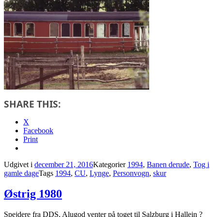
SHARE THIS:
X
Facebook
Print
Udgivet i
december 21, 2016
Kategorier
1994
,
Banen derude
,
Tog i
gamle dage
Tags
1994
,
CU
,
Lynge
,
Personvogn
,
skur
Østrig 1980
Spejdere fra DDS, Alugod venter på toget til Salzburg i Hallein ?