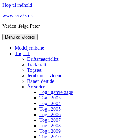
Hop til indhold
www.kvv73.dk
Verden ifølge Peter
Menu og widgets
Modeljernbane
Tog 1:1
Driftsmateriellet
Trækkraft
Togsæt
Jernbane – videoer
Banen derude
Årsserier
Tog i gamle dage
Tog i 2003
Tog i 2004
Tog i 2005
Tog i 2006
Tog i 2007
Tog i 2008
Tog i 2009
Tog i 2010