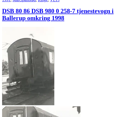
DSB 80 86 DSB 980 0 258-7 tjenestevogn i
Ballerup omkring 1998