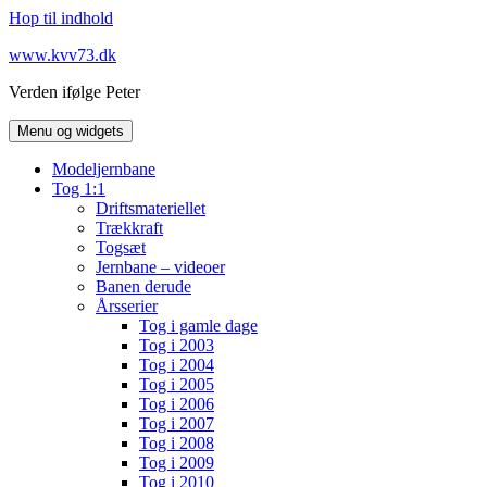
Hop til indhold
www.kvv73.dk
Verden ifølge Peter
Menu og widgets
Modeljernbane
Tog 1:1
Driftsmateriellet
Trækkraft
Togsæt
Jernbane – videoer
Banen derude
Årsserier
Tog i gamle dage
Tog i 2003
Tog i 2004
Tog i 2005
Tog i 2006
Tog i 2007
Tog i 2008
Tog i 2009
Tog i 2010