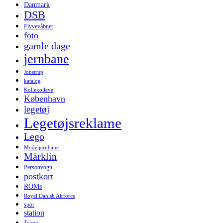
Danmark
DSB
Flyvevåbnet
foto
gamle dage
jernbane
Jonstrup
katalog
Kollekollevej
København
legetøj
Legetøjsreklame
Lego
Modeljernbane
Märklin
Personvogn
postkort
ROMs
Royal Danish Airforce
spor
station
Tekno