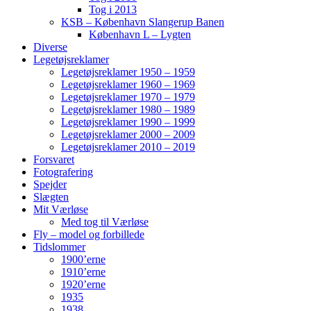
Tog i 2013
KSB – København Slangerup Banen
København L – Lygten
Diverse
Legetøjsreklamer
Legetøjsreklamer 1950 – 1959
Legetøjsreklamer 1960 – 1969
Legetøjsreklamer 1970 – 1979
Legetøjsreklamer 1980 – 1989
Legetøjsreklamer 1990 – 1999
Legetøjsreklamer 2000 – 2009
Legetøjsreklamer 2010 – 2019
Forsvaret
Fotografering
Spejder
Slægten
Mit Værløse
Med tog til Værløse
Fly – model og forbillede
Tidslommer
1900’erne
1910’erne
1920’erne
1935
1938