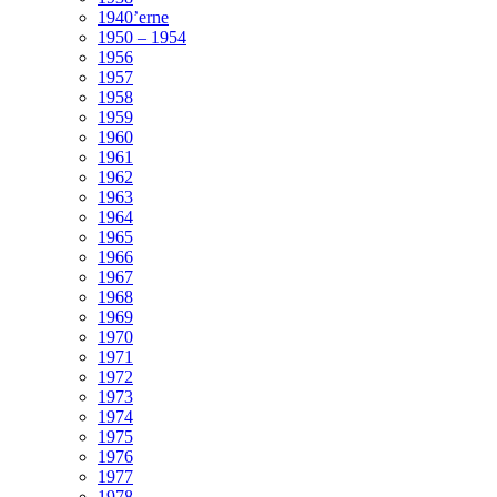
1940’erne
1950 – 1954
1956
1957
1958
1959
1960
1961
1962
1963
1964
1965
1966
1967
1968
1969
1970
1971
1972
1973
1974
1975
1976
1977
1978