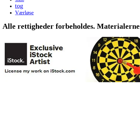
tog
Værløse
Alle rettigheder forbeholdes. Materialerne