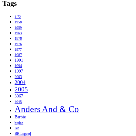
Tags
1:72
1958
1959
1963
1970
1976
1977
1987
1991
1994
1997
2003
2004
2005
3067
4045
Anders And & Co
Barbie
biplan
BR
BR Legetøj