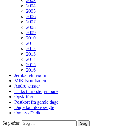
2003
2004
2005
2006
2007
2008
2009
2010
2011
2012
2013
2014
2015
2016
Jernbanelitteratur
MJK Nordbanen
Andre temaer
Links til modeljernbane
Opskrifter
Postkort fra gamle dage
Digte kan ikke svigte
Om kvv73.dk
Søg efter: