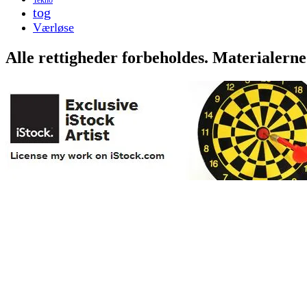
tog
Værløse
Alle rettigheder forbeholdes. Materialerne