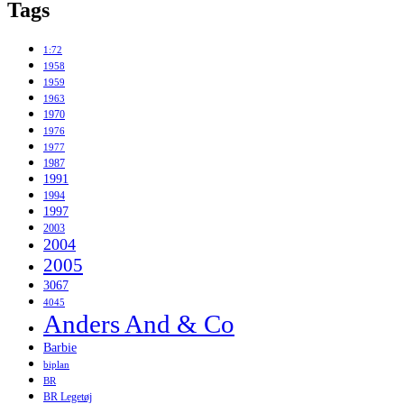
Tags
1:72
1958
1959
1963
1970
1976
1977
1987
1991
1994
1997
2003
2004
2005
3067
4045
Anders And & Co
Barbie
biplan
BR
BR Legetøj