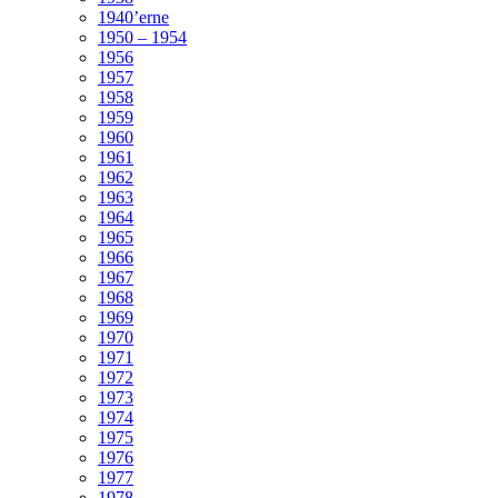
1940’erne
1950 – 1954
1956
1957
1958
1959
1960
1961
1962
1963
1964
1965
1966
1967
1968
1969
1970
1971
1972
1973
1974
1975
1976
1977
1978