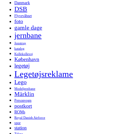
Danmark
DSB
Flyvevåbnet
foto
gamle dage
jernbane
Jonstrup
katalog
Kollekollevej
København
legetøj
Legetøjsreklame
Lego
Modeljernbane
Märklin
Personvogn
postkort
ROMs
Royal Danish Airforce
spor
station
Tekno