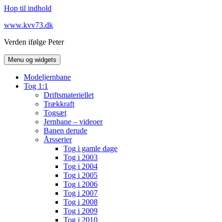
Hop til indhold
www.kvv73.dk
Verden ifølge Peter
Menu og widgets
Modeljernbane
Tog 1:1
Driftsmateriellet
Trækkraft
Togsæt
Jernbane – videoer
Banen derude
Årsserier
Tog i gamle dage
Tog i 2003
Tog i 2004
Tog i 2005
Tog i 2006
Tog i 2007
Tog i 2008
Tog i 2009
Tog i 2010