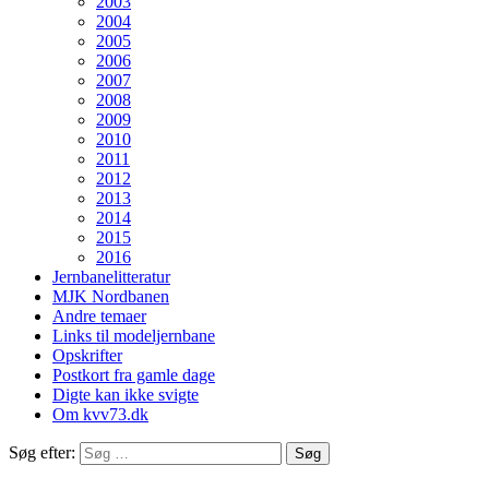
2003
2004
2005
2006
2007
2008
2009
2010
2011
2012
2013
2014
2015
2016
Jernbanelitteratur
MJK Nordbanen
Andre temaer
Links til modeljernbane
Opskrifter
Postkort fra gamle dage
Digte kan ikke svigte
Om kvv73.dk
Søg efter: