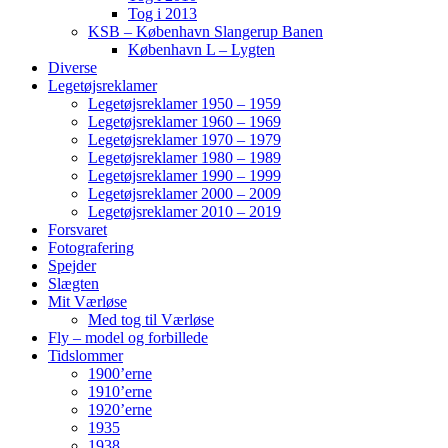
Tog i 2013
KSB – København Slangerup Banen
København L – Lygten
Diverse
Legetøjsreklamer
Legetøjsreklamer 1950 – 1959
Legetøjsreklamer 1960 – 1969
Legetøjsreklamer 1970 – 1979
Legetøjsreklamer 1980 – 1989
Legetøjsreklamer 1990 – 1999
Legetøjsreklamer 2000 – 2009
Legetøjsreklamer 2010 – 2019
Forsvaret
Fotografering
Spejder
Slægten
Mit Værløse
Med tog til Værløse
Fly – model og forbillede
Tidslommer
1900’erne
1910’erne
1920’erne
1935
1938