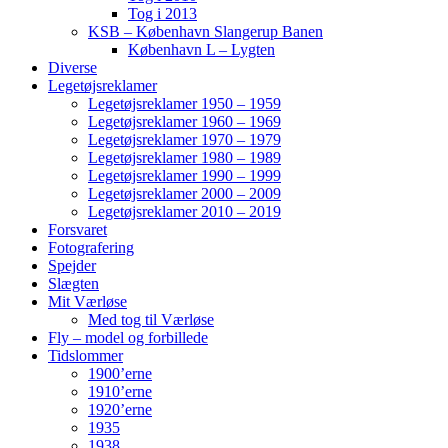
Tog i 2013
KSB – København Slangerup Banen
København L – Lygten
Diverse
Legetøjsreklamer
Legetøjsreklamer 1950 – 1959
Legetøjsreklamer 1960 – 1969
Legetøjsreklamer 1970 – 1979
Legetøjsreklamer 1980 – 1989
Legetøjsreklamer 1990 – 1999
Legetøjsreklamer 2000 – 2009
Legetøjsreklamer 2010 – 2019
Forsvaret
Fotografering
Spejder
Slægten
Mit Værløse
Med tog til Værløse
Fly – model og forbillede
Tidslommer
1900’erne
1910’erne
1920’erne
1935
1938