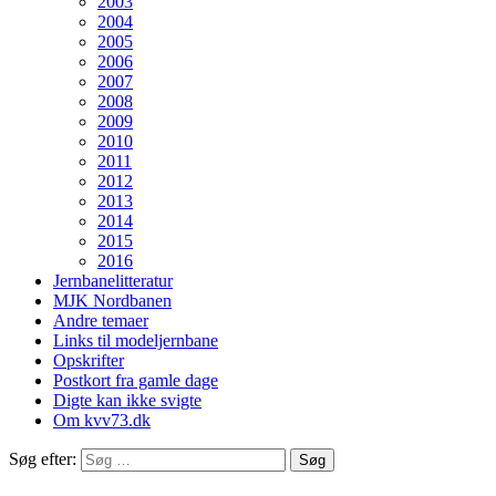
2003
2004
2005
2006
2007
2008
2009
2010
2011
2012
2013
2014
2015
2016
Jernbanelitteratur
MJK Nordbanen
Andre temaer
Links til modeljernbane
Opskrifter
Postkort fra gamle dage
Digte kan ikke svigte
Om kvv73.dk
Søg efter: