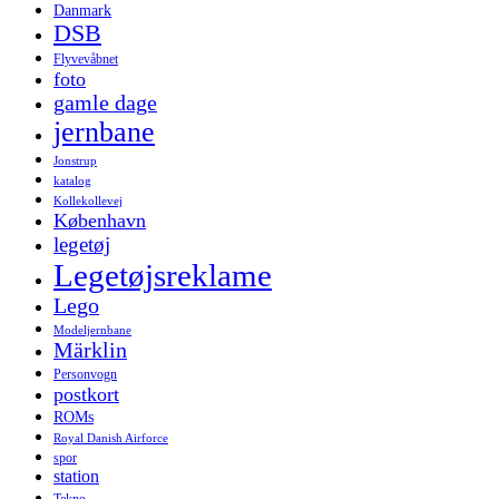
Danmark
DSB
Flyvevåbnet
foto
gamle dage
jernbane
Jonstrup
katalog
Kollekollevej
København
legetøj
Legetøjsreklame
Lego
Modeljernbane
Märklin
Personvogn
postkort
ROMs
Royal Danish Airforce
spor
station
Tekno