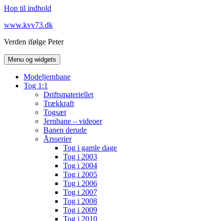
Hop til indhold
www.kvv73.dk
Verden ifølge Peter
Menu og widgets
Modeljernbane
Tog 1:1
Driftsmateriellet
Trækkraft
Togsæt
Jernbane – videoer
Banen derude
Årsserier
Tog i gamle dage
Tog i 2003
Tog i 2004
Tog i 2005
Tog i 2006
Tog i 2007
Tog i 2008
Tog i 2009
Tog i 2010