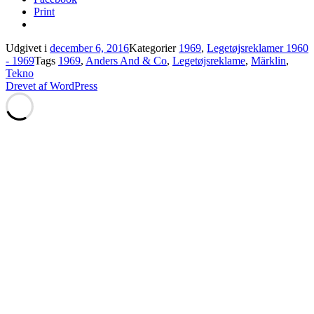
Print
Udgivet i
december 6, 2016
Kategorier
1969
,
Legetøjsreklamer 1960
- 1969
Tags
1969
,
Anders And & Co
,
Legetøjsreklame
,
Märklin
,
Tekno
Drevet af WordPress