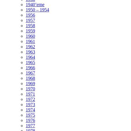
1940’erne
1950 – 1954
1956
1957
1958
1959
1960
1961
1962
1963
1964
1965
1966
1967
1968
1969
1970
1971
1972
1973
1974
1975
1976
1977
1978