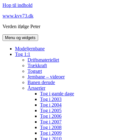
Hop til indhold
www.kvv73.dk
Verden ifølge Peter
Menu og widgets
Modeljernbane
Tog 1:1
Driftsmateriellet
Trækkraft
Togsæt
Jernbane – videoer
Banen derude
Årsserier
Tog i gamle dage
Tog i 2003
Tog i 2004
Tog i 2005
Tog i 2006
Tog i 2007
Tog i 2008
Tog i 2009
Tog i 2010