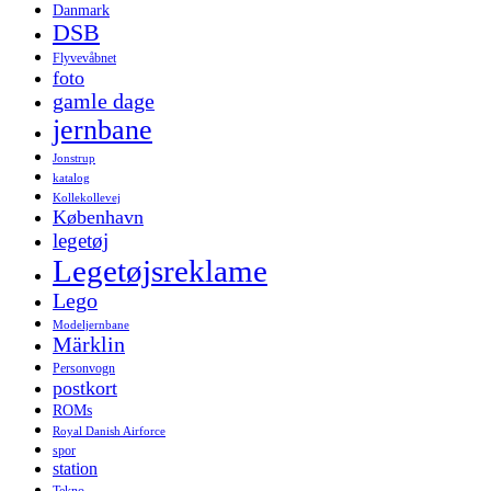
Danmark
DSB
Flyvevåbnet
foto
gamle dage
jernbane
Jonstrup
katalog
Kollekollevej
København
legetøj
Legetøjsreklame
Lego
Modeljernbane
Märklin
Personvogn
postkort
ROMs
Royal Danish Airforce
spor
station
Tekno