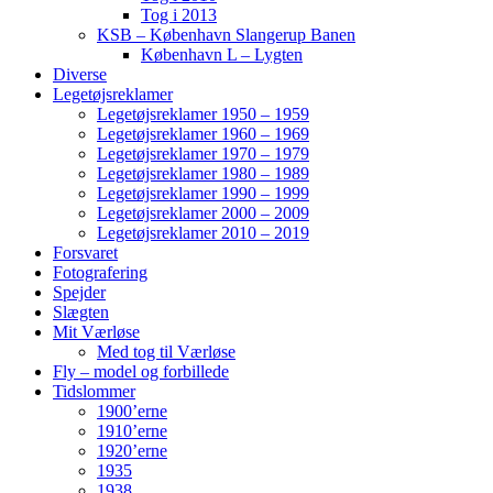
Tog i 2013
KSB – København Slangerup Banen
København L – Lygten
Diverse
Legetøjsreklamer
Legetøjsreklamer 1950 – 1959
Legetøjsreklamer 1960 – 1969
Legetøjsreklamer 1970 – 1979
Legetøjsreklamer 1980 – 1989
Legetøjsreklamer 1990 – 1999
Legetøjsreklamer 2000 – 2009
Legetøjsreklamer 2010 – 2019
Forsvaret
Fotografering
Spejder
Slægten
Mit Værløse
Med tog til Værløse
Fly – model og forbillede
Tidslommer
1900’erne
1910’erne
1920’erne
1935
1938