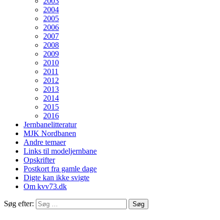
2003
2004
2005
2006
2007
2008
2009
2010
2011
2012
2013
2014
2015
2016
Jernbanelitteratur
MJK Nordbanen
Andre temaer
Links til modeljernbane
Opskrifter
Postkort fra gamle dage
Digte kan ikke svigte
Om kvv73.dk
Søg efter: