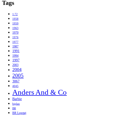
Tags
1:72
1958
1959
1963
1970
1976
1977
1987
1991
1994
1997
2003
2004
2005
3067
4045
Anders And & Co
Barbie
biplan
BR
BR Legetøj