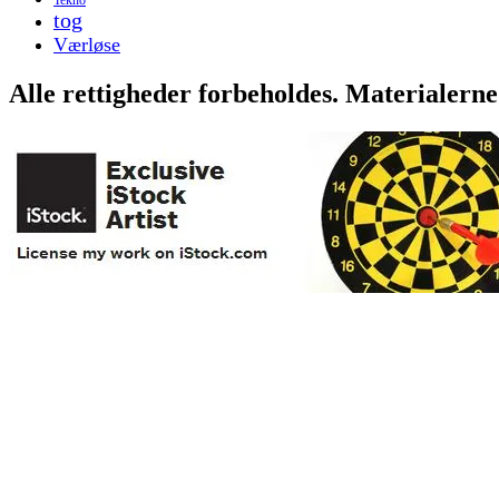
tog
Værløse
Alle rettigheder forbeholdes. Materialerne