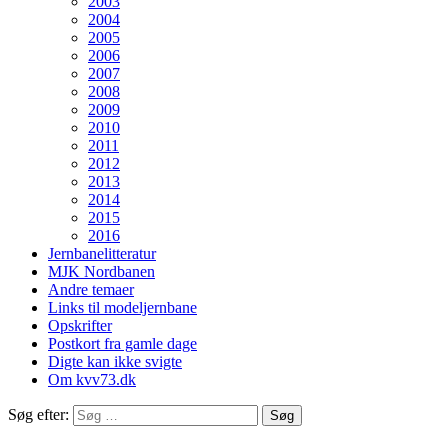
2003
2004
2005
2006
2007
2008
2009
2010
2011
2012
2013
2014
2015
2016
Jernbanelitteratur
MJK Nordbanen
Andre temaer
Links til modeljernbane
Opskrifter
Postkort fra gamle dage
Digte kan ikke svigte
Om kvv73.dk
Søg efter: