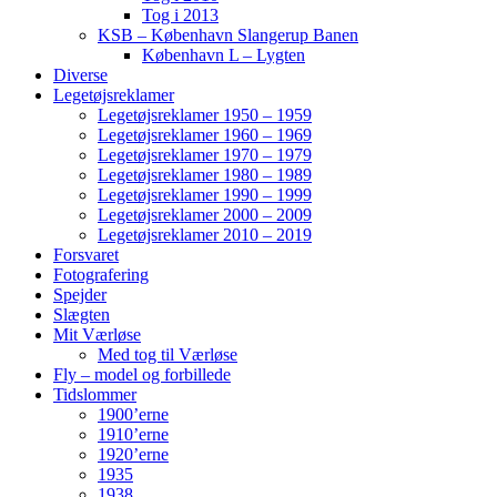
Tog i 2013
KSB – København Slangerup Banen
København L – Lygten
Diverse
Legetøjsreklamer
Legetøjsreklamer 1950 – 1959
Legetøjsreklamer 1960 – 1969
Legetøjsreklamer 1970 – 1979
Legetøjsreklamer 1980 – 1989
Legetøjsreklamer 1990 – 1999
Legetøjsreklamer 2000 – 2009
Legetøjsreklamer 2010 – 2019
Forsvaret
Fotografering
Spejder
Slægten
Mit Værløse
Med tog til Værløse
Fly – model og forbillede
Tidslommer
1900’erne
1910’erne
1920’erne
1935
1938