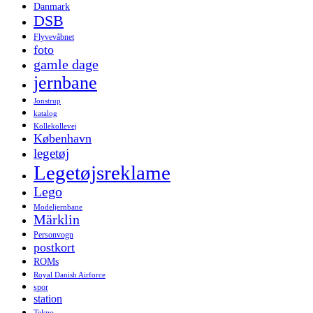
Danmark
DSB
Flyvevåbnet
foto
gamle dage
jernbane
Jonstrup
katalog
Kollekollevej
København
legetøj
Legetøjsreklame
Lego
Modeljernbane
Märklin
Personvogn
postkort
ROMs
Royal Danish Airforce
spor
station
Tekno