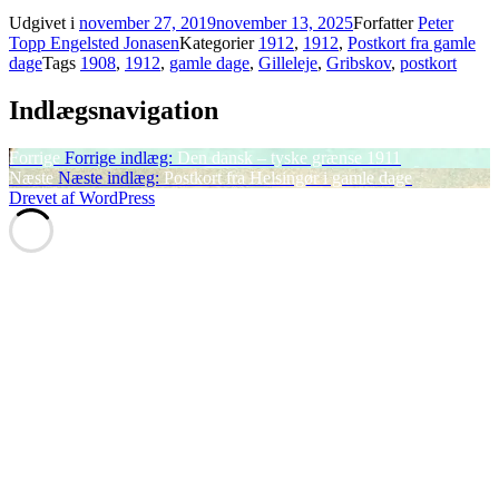
Udgivet i
november 27, 2019
november 13, 2025
Forfatter
Peter
Topp Engelsted Jonasen
Kategorier
1912
,
1912
,
Postkort fra gamle
dage
Tags
1908
,
1912
,
gamle dage
,
Gilleleje
,
Gribskov
,
postkort
Indlægsnavigation
Forrige
Forrige indlæg:
Den dansk – tyske grænse 1911
Næste
Næste indlæg:
Postkort fra Helsingør i gamle dage
Drevet af WordPress