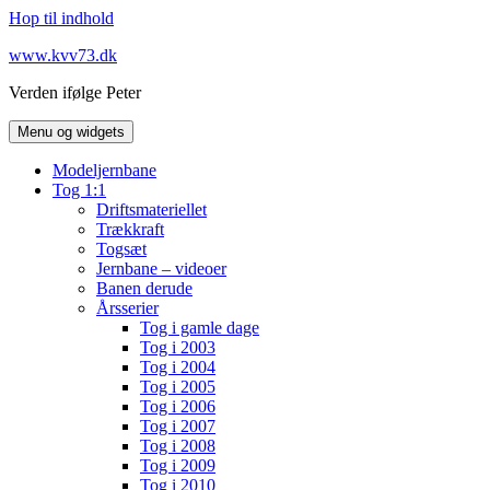
Hop til indhold
www.kvv73.dk
Verden ifølge Peter
Menu og widgets
Modeljernbane
Tog 1:1
Driftsmateriellet
Trækkraft
Togsæt
Jernbane – videoer
Banen derude
Årsserier
Tog i gamle dage
Tog i 2003
Tog i 2004
Tog i 2005
Tog i 2006
Tog i 2007
Tog i 2008
Tog i 2009
Tog i 2010