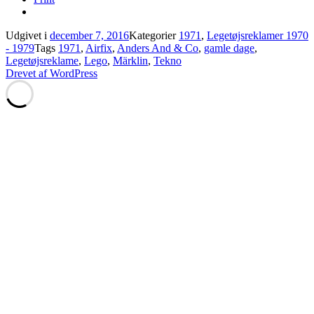
Udgivet i
december 7, 2016
Kategorier
1971
,
Legetøjsreklamer 1970
- 1979
Tags
1971
,
Airfix
,
Anders And & Co
,
gamle dage
,
Legetøjsreklame
,
Lego
,
Märklin
,
Tekno
Drevet af WordPress