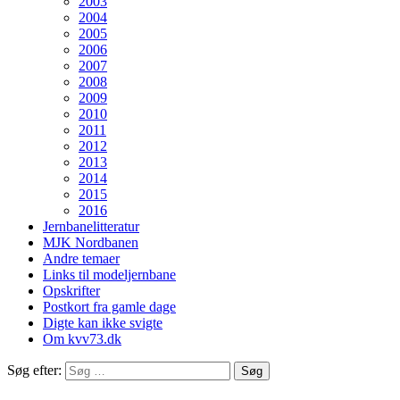
2003
2004
2005
2006
2007
2008
2009
2010
2011
2012
2013
2014
2015
2016
Jernbanelitteratur
MJK Nordbanen
Andre temaer
Links til modeljernbane
Opskrifter
Postkort fra gamle dage
Digte kan ikke svigte
Om kvv73.dk
Søg efter: