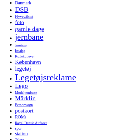
Danmark
DSB
Flyvevåbnet
foto
gamle dage
jernbane
Jonstrup
katalog
Kollekollevej
København
legetøj
Legetøjsreklame
Lego
Modeljernbane
Märklin
Personvogn
postkort
ROMs
Royal Danish Airforce
spor
station
Tekno