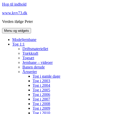
Hop til indhold
www.kvv73.dk
Verden ifølge Peter
Menu og widgets
Modeljernbane
Tog 1:1
Driftsmateriellet
Trækkraft
Togsæt
Jernbane – videoer
Banen derude
Årsserier
Tog i gamle dage
Tog i 2003
Tog i 2004
Tog i 2005
Tog i 2006
Tog i 2007
Tog i 2008
Tog i 2009
Tog i 2010