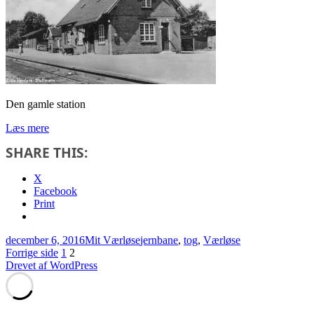
Den gamle station
Værløse
Læs mere
og
SHARE THIS:
jernbanen
X
Facebook
Print
Udgivet
Kategorier
Tags
december 6, 2016
Mit Værløse
jernbane
,
tog
,
Værløse
i
Indlægsinddeling
Side
Side
Forrige side
1
2
Drevet af WordPress