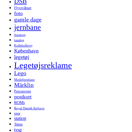
DSB
Flyvevåbnet
foto
gamle dage
jernbane
Jonstrup
katalog
Kollekollevej
København
legetøj
Legetøjsreklame
Lego
Modeljernbane
Märklin
Personvogn
postkort
ROMs
Royal Danish Airforce
spor
station
Tekno
tog