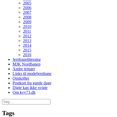
2005
2006
2007
2008
2009
2010
2011
2012
2013
2014
2015
2016
Jernbanelitteratur
MJK Nordbanen
Andre temaer
Links til modeljernbane
Opskrifter
Postkort fra gamle dage
Digte kan ikke svigte
Om kvv73.dk
Søg
efter:
Tags