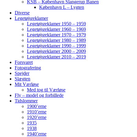
KSB – København Slangerup Banen
København L – Lygten
Diverse
Legetøjsreklamer
Legetøjsreklamer 1950 – 1959
Legetøjsreklamer 1960 – 1969
Legetøjsreklamer 1970 – 1979
Legetøjsreklamer 1980 – 1989
Legetøjsreklamer 1990 – 1999
Legetøjsreklamer 2000 – 2009
Legetøjsreklamer 2010 – 2019
Forsvaret
Fotografering
Spejder
Slægten
Mit Værløse
Med tog til Værløse
Fly – model og forbillede
Tidslommer
1900’erne
1910’erne
1920’erne
1935
1938
1940’erne