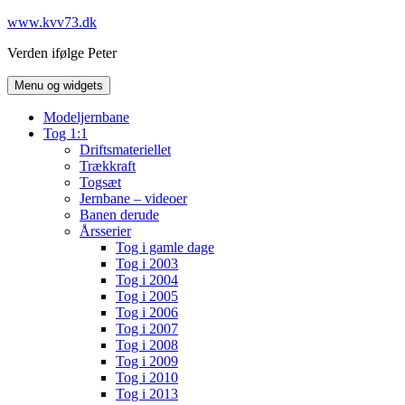
Hop
www.kvv73.dk
til
Verden ifølge Peter
indhold
Menu og widgets
Modeljernbane
Tog 1:1
Driftsmateriellet
Trækkraft
Togsæt
Jernbane – videoer
Banen derude
Årsserier
Tog i gamle dage
Tog i 2003
Tog i 2004
Tog i 2005
Tog i 2006
Tog i 2007
Tog i 2008
Tog i 2009
Tog i 2010
Tog i 2013