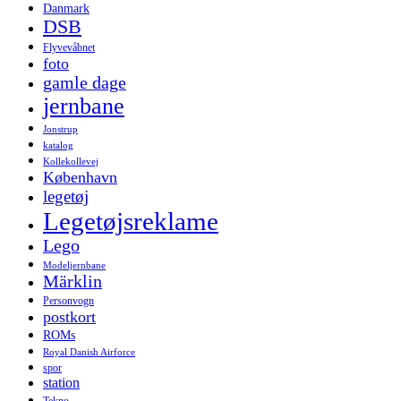
Danmark
DSB
Flyvevåbnet
foto
gamle dage
jernbane
Jonstrup
katalog
Kollekollevej
København
legetøj
Legetøjsreklame
Lego
Modeljernbane
Märklin
Personvogn
postkort
ROMs
Royal Danish Airforce
spor
station
Tekno