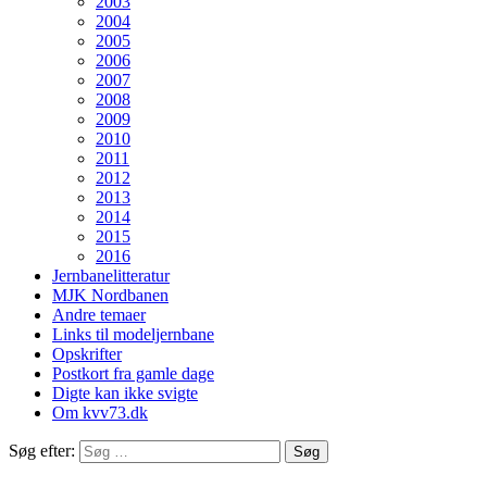
2003
2004
2005
2006
2007
2008
2009
2010
2011
2012
2013
2014
2015
2016
Jernbanelitteratur
MJK Nordbanen
Andre temaer
Links til modeljernbane
Opskrifter
Postkort fra gamle dage
Digte kan ikke svigte
Om kvv73.dk
Søg efter: