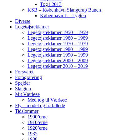
Tog i 2013
KSB – København Slangerup Banen
København L – Lygten
Diverse
Legetøjsreklamer
Legetøjsreklamer 1950 – 1959
Legetøjsreklamer 1960 – 1969
Legetøjsreklamer 1970 – 1979
Legetøjsreklamer 1980 – 1989
Legetøjsreklamer 1990 – 1999
Legetøjsreklamer 2000 – 2009
Legetøjsreklamer 2010 – 2019
Forsvaret
Fotografering
Spejder
Slægten
Mit Værløse
Med tog til Værløse
Fly – model og forbillede
Tidslommer
1900’erne
1910’erne
1920’erne
1935
1938