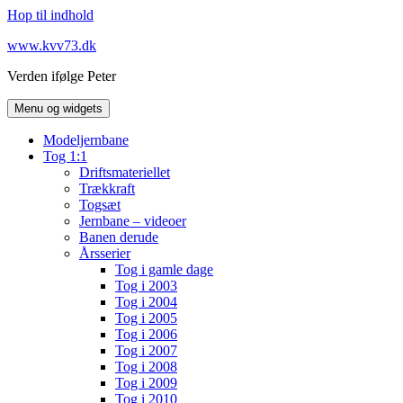
Hop til indhold
www.kvv73.dk
Verden ifølge Peter
Menu og widgets
Modeljernbane
Tog 1:1
Driftsmateriellet
Trækkraft
Togsæt
Jernbane – videoer
Banen derude
Årsserier
Tog i gamle dage
Tog i 2003
Tog i 2004
Tog i 2005
Tog i 2006
Tog i 2007
Tog i 2008
Tog i 2009
Tog i 2010