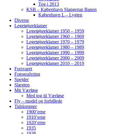
Tog i 2013
KSB – København Slangerup Banen
København L – Lygten
Diverse
Legetøjsreklamer
Legetøjsreklamer 1950 – 1959
Legetøjsreklamer 1960 – 1969
Legetøjsreklamer 1970 – 1979
Legetøjsreklamer 1980 – 1989
Legetøjsreklamer 1990 – 1999
Legetøjsreklamer 2000 – 2009
Legetøjsreklamer 2010 – 2019
Forsvaret
Fotografering
Spejder
Slægten
Mit Værløse
Med tog til Værløse
Fly – model og forbillede
Tidslommer
1900’erne
1910’erne
1920’erne
1935
1938