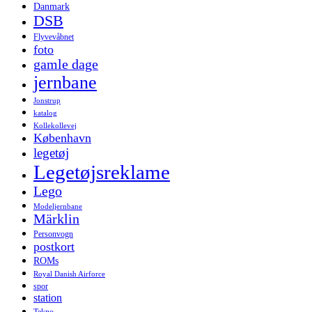
Danmark
DSB
Flyvevåbnet
foto
gamle dage
jernbane
Jonstrup
katalog
Kollekollevej
København
legetøj
Legetøjsreklame
Lego
Modeljernbane
Märklin
Personvogn
postkort
ROMs
Royal Danish Airforce
spor
station
Tekno