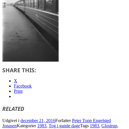
SHARE THIS:
X
Facebook
Print
RELATED
Udgivet i
december 21, 2016
Forfatter
Peter Topp Engelsted
Jonasen
Kategorier
1983
,
Tog i gamle dage
Tags
1983
,
Glostrup
,