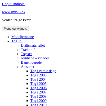
Hop til indhold
www.kvv73.dk
Verden ifølge Peter
Menu og widgets
Modeljernbane
Tog 1:1
Driftsmateriellet
Trækkraft
Togsæt
Jernbane – videoer
Banen derude
Årsserier
Tog i gamle dage
Tog i 2003
Tog i 2004
Tog i 2005
Tog i 2006
Tog i 2007
Tog i 2008
Tog i 2009
Tog i 2010