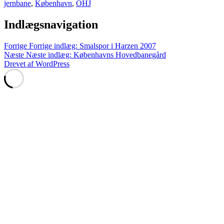
jernbane
,
København
,
OHJ
Indlægsnavigation
Forrige
Forrige indlæg:
Smalspor i Harzen 2007
Næste
Næste indlæg:
Københavns Hovedbanegård
Drevet af WordPress