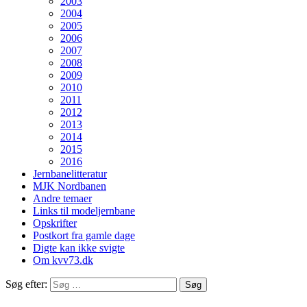
2003
2004
2005
2006
2007
2008
2009
2010
2011
2012
2013
2014
2015
2016
Jernbanelitteratur
MJK Nordbanen
Andre temaer
Links til modeljernbane
Opskrifter
Postkort fra gamle dage
Digte kan ikke svigte
Om kvv73.dk
Søg efter: