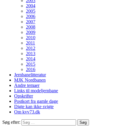
2003
2004
2005
2006
2007
2008
2009
2010
2011
2012
2013
2014
2015
2016
Jernbanelitteratur
MJK Nordbanen
Andre temaer
Links til modeljernbane
Opskrifter
Postkort fra gamle dage
Digte kan ikke svigte
Om kvv73.dk
Søg efter: