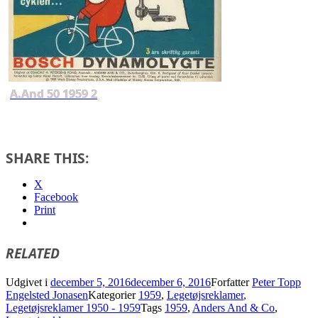
A.And 50 1959 2
SHARE THIS:
X
Facebook
Print
RELATED
Udgivet i
december 5, 2016
december 6, 2016
Forfatter
Peter Topp
Engelsted Jonasen
Kategorier
1959
,
Legetøjsreklamer
,
Legetøjsreklamer 1950 - 1959
Tags
1959
,
Anders And & Co
,