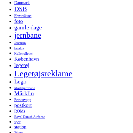
Danmark
DSB
Flyvevåbnet
foto
gamle dage
jernbane
Jonstrup
katalog
Kollekollevej
København
legetøj
Legetøjsreklame
Lego
Modeljernbane
Märklin
Personvogn
postkort
ROMs
Royal Danish Airforce
spor
station
Tekno