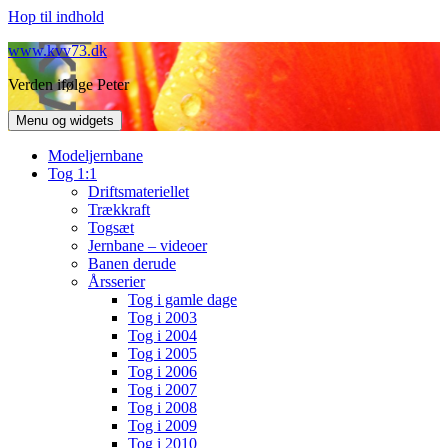
Hop til indhold
www.kvv73.dk
Verden ifølge Peter
Menu og widgets
Modeljernbane
Tog 1:1
Driftsmateriellet
Trækkraft
Togsæt
Jernbane – videoer
Banen derude
Årsserier
Tog i gamle dage
Tog i 2003
Tog i 2004
Tog i 2005
Tog i 2006
Tog i 2007
Tog i 2008
Tog i 2009
Tog i 2010