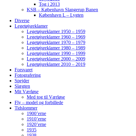
Tog i 2013
KSB – København Slangerup Banen
København L – Lygten
Diverse
Legetøjsreklamer
Legetøjsreklamer 1950 – 1959
Legetøjsreklamer 1960 – 1969
Legetøjsreklamer 1970 – 1979
Legetøjsreklamer 1980 – 1989
Legetøjsreklamer 1990 – 1999
Legetøjsreklamer 2000 – 2009
Legetøjsreklamer 2010 – 2019
Forsvaret
Fotografering
Spejder
Slægten
Mit Værløse
Med tog til Værløse
Fly – model og forbillede
Tidslommer
1900’erne
1910’erne
1920’erne
1935
1938