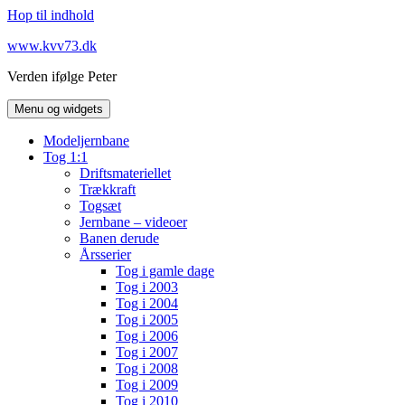
Hop til indhold
www.kvv73.dk
Verden ifølge Peter
Menu og widgets
Modeljernbane
Tog 1:1
Driftsmateriellet
Trækkraft
Togsæt
Jernbane – videoer
Banen derude
Årsserier
Tog i gamle dage
Tog i 2003
Tog i 2004
Tog i 2005
Tog i 2006
Tog i 2007
Tog i 2008
Tog i 2009
Tog i 2010