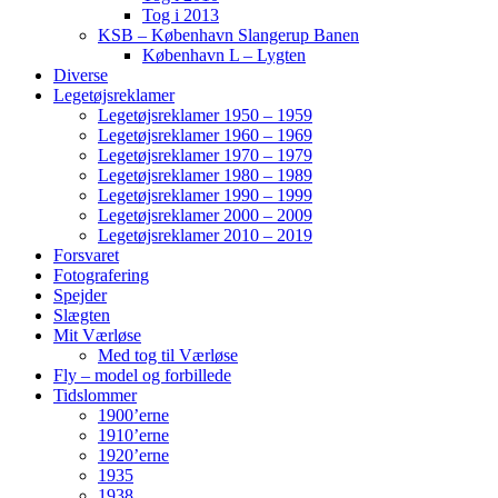
Tog i 2013
KSB – København Slangerup Banen
København L – Lygten
Diverse
Legetøjsreklamer
Legetøjsreklamer 1950 – 1959
Legetøjsreklamer 1960 – 1969
Legetøjsreklamer 1970 – 1979
Legetøjsreklamer 1980 – 1989
Legetøjsreklamer 1990 – 1999
Legetøjsreklamer 2000 – 2009
Legetøjsreklamer 2010 – 2019
Forsvaret
Fotografering
Spejder
Slægten
Mit Værløse
Med tog til Værløse
Fly – model og forbillede
Tidslommer
1900’erne
1910’erne
1920’erne
1935
1938