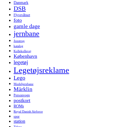
Danmark
DSB
Flyvevåbnet
foto
gamle dage
jernbane
Jonstrup
katalog
Kollekollevej
København
legetøj
Legetøjsreklame
Lego
Modeljernbane
Märklin
Personvogn
postkort
ROMs
Royal Danish Airforce
spor
station
Tekno