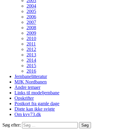
2003
2004
2005
2006
2007
2008
2009
2010
2011
2012
2013
2014
2015
2016
Jernbanelitteratur
MJK Nordbanen
Andre temaer
Links til modeljernbane
Opskrifter
Postkort fra gamle dage
Digte kan ikke svigte
Om kvv73.dk
Søg efter: