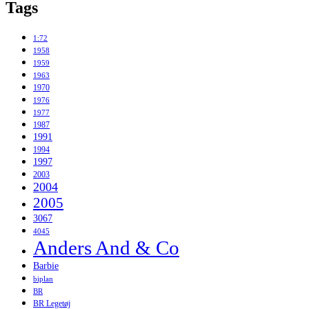
Tags
1:72
1958
1959
1963
1970
1976
1977
1987
1991
1994
1997
2003
2004
2005
3067
4045
Anders And & Co
Barbie
biplan
BR
BR Legetøj