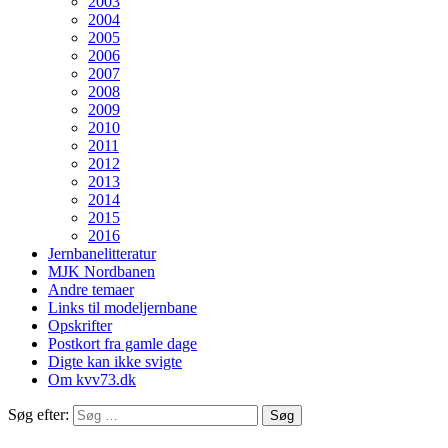
2003
2004
2005
2006
2007
2008
2009
2010
2011
2012
2013
2014
2015
2016
Jernbanelitteratur
MJK Nordbanen
Andre temaer
Links til modeljernbane
Opskrifter
Postkort fra gamle dage
Digte kan ikke svigte
Om kvv73.dk
Søg efter: