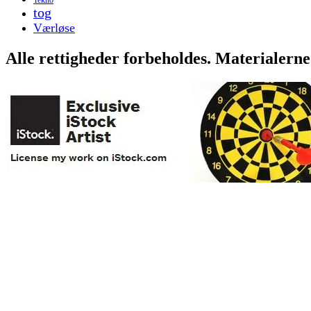
tog
Værløse
Alle rettigheder forbeholdes. Materialerne