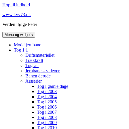
Hop til indhold
www.kvv73.dk
Verden ifølge Peter
Menu og widgets
Modeljernbane
Tog 1:1
Driftsmateriellet
Trækkraft
Togsæt
Jernbane – videoer
Banen derude
Årsserier
Tog i gamle dage
Tog i 2003
Tog i 2004
Tog i 2005
Tog i 2006
Tog i 2007
Tog i 2008
Tog i 2009
Tog i 2010