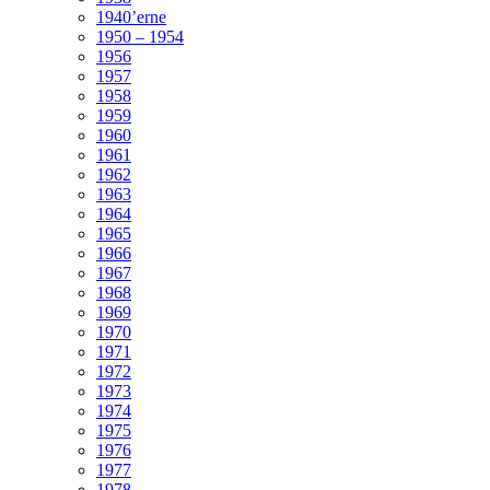
1940’erne
1950 – 1954
1956
1957
1958
1959
1960
1961
1962
1963
1964
1965
1966
1967
1968
1969
1970
1971
1972
1973
1974
1975
1976
1977
1978