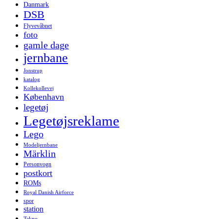
Danmark
DSB
Flyvevåbnet
foto
gamle dage
jernbane
Jonstrup
katalog
Kollekollevej
København
legetøj
Legetøjsreklame
Lego
Modeljernbane
Märklin
Personvogn
postkort
ROMs
Royal Danish Airforce
spor
station
Tekno