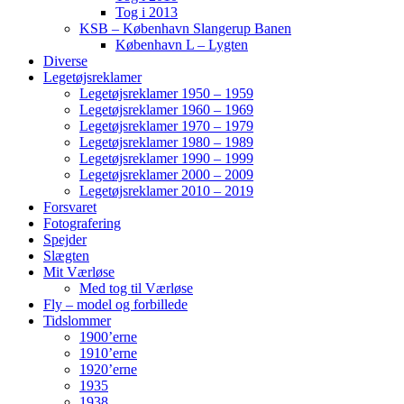
Tog i 2013
KSB – København Slangerup Banen
København L – Lygten
Diverse
Legetøjsreklamer
Legetøjsreklamer 1950 – 1959
Legetøjsreklamer 1960 – 1969
Legetøjsreklamer 1970 – 1979
Legetøjsreklamer 1980 – 1989
Legetøjsreklamer 1990 – 1999
Legetøjsreklamer 2000 – 2009
Legetøjsreklamer 2010 – 2019
Forsvaret
Fotografering
Spejder
Slægten
Mit Værløse
Med tog til Værløse
Fly – model og forbillede
Tidslommer
1900’erne
1910’erne
1920’erne
1935
1938