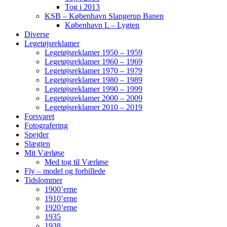
Tog i 2013
KSB – København Slangerup Banen
København L – Lygten
Diverse
Legetøjsreklamer
Legetøjsreklamer 1950 – 1959
Legetøjsreklamer 1960 – 1969
Legetøjsreklamer 1970 – 1979
Legetøjsreklamer 1980 – 1989
Legetøjsreklamer 1990 – 1999
Legetøjsreklamer 2000 – 2009
Legetøjsreklamer 2010 – 2019
Forsvaret
Fotografering
Spejder
Slægten
Mit Værløse
Med tog til Værløse
Fly – model og forbillede
Tidslommer
1900’erne
1910’erne
1920’erne
1935
1938