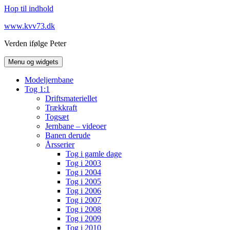
Hop til indhold
www.kvv73.dk
Verden ifølge Peter
Menu og widgets
Modeljernbane
Tog 1:1
Driftsmateriellet
Trækkraft
Togsæt
Jernbane – videoer
Banen derude
Årsserier
Tog i gamle dage
Tog i 2003
Tog i 2004
Tog i 2005
Tog i 2006
Tog i 2007
Tog i 2008
Tog i 2009
Tog i 2010