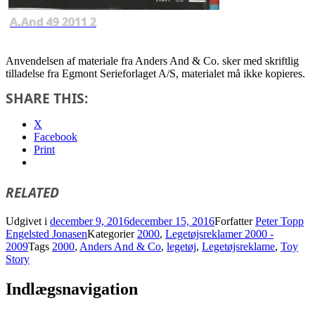
A.And 49 2011 2
Anvendelsen af materiale fra Anders And & Co. sker med skriftlig
tilladelse fra Egmont Serieforlaget A/S, materialet må ikke kopieres.
SHARE THIS:
X
Facebook
Print
RELATED
Udgivet i
december 9, 2016
december 15, 2016
Forfatter
Peter Topp
Engelsted Jonasen
Kategorier
2000
,
Legetøjsreklamer 2000 -
2009
Tags
2000
,
Anders And & Co
,
legetøj
,
Legetøjsreklame
,
Toy
Story
Indlægsnavigation