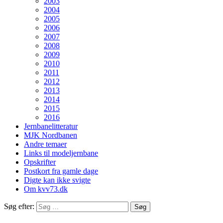
2003
2004
2005
2006
2007
2008
2009
2010
2011
2012
2013
2014
2015
2016
Jernbanelitteratur
MJK Nordbanen
Andre temaer
Links til modeljernbane
Opskrifter
Postkort fra gamle dage
Digte kan ikke svigte
Om kvv73.dk
Søg efter: