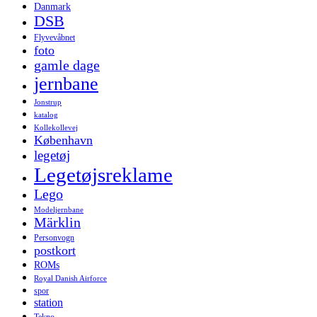
Danmark
DSB
Flyvevåbnet
foto
gamle dage
jernbane
Jonstrup
katalog
Kollekollevej
København
legetøj
Legetøjsreklame
Lego
Modeljernbane
Märklin
Personvogn
postkort
ROMs
Royal Danish Airforce
spor
station
Tekno