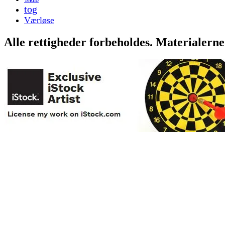
tog
Værløse
Alle rettigheder forbeholdes. Materialerne