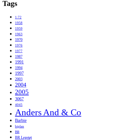
Tags
1:72
1958
1959
1963
1970
1976
1977
1987
1991
1994
1997
2003
2004
2005
3067
4045
Anders And & Co
Barbie
biplan
BR
BR Legetøj