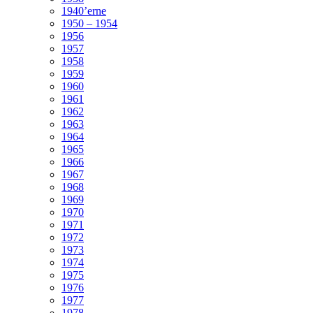
1940’erne
1950 – 1954
1956
1957
1958
1959
1960
1961
1962
1963
1964
1965
1966
1967
1968
1969
1970
1971
1972
1973
1974
1975
1976
1977
1978