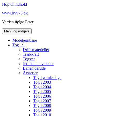
Hop til indhold
www.kvv73.dk
Verden ifølge Peter
Menu og widgets
Modeljernbane
Tog 1:1
Driftsmateriellet
Trækkraft
Togsæt
Jernbane – videoer
Banen derude
Årsserier
Tog i gamle dage
Tog i 2003
Tog i 2004
Tog i 2005
Tog i 2006
Tog i 2007
Tog i 2008
Tog i 2009
Tog i 2010