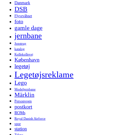
Danmark
DSB
Flyvevåbnet
foto
gamle dage
jernbane
Jonstrup
katalog
Kollekollevej
København
legetøj
Legetøjsreklame
Lego
Modeljernbane
Märklin
Personvogn
postkort
ROMs
Royal Danish Airforce
spor
station
Tekno