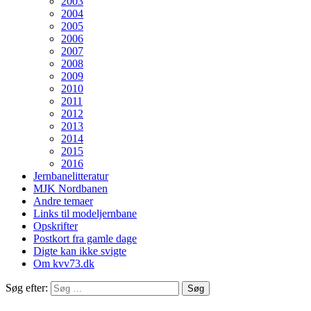
2003
2004
2005
2006
2007
2008
2009
2010
2011
2012
2013
2014
2015
2016
Jernbanelitteratur
MJK Nordbanen
Andre temaer
Links til modeljernbane
Opskrifter
Postkort fra gamle dage
Digte kan ikke svigte
Om kvv73.dk
Søg efter: