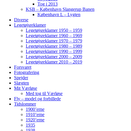
Tog i 2013
KSB – København Slangerup Banen
København L – Lygten
Diverse
Legetøjsreklamer
Legetøjsreklamer 1950 – 1959
Legetøjsreklamer 1960 – 1969
Legetøjsreklamer 1970 – 1979
Legetøjsreklamer 1980 – 1989
Legetøjsreklamer 1990 – 1999
Legetøjsreklamer 2000 – 2009
Legetøjsreklamer 2010 – 2019
Forsvaret
Fotografering
Spejder
Slægten
Mit Værløse
Med tog til Værløse
Fly – model og forbillede
Tidslommer
1900’erne
1910’erne
1920’erne
1935
1938