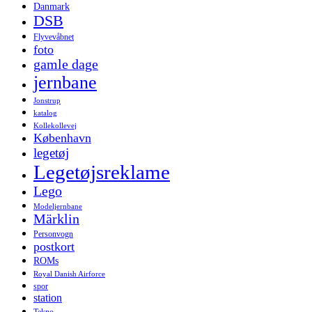
Danmark
DSB
Flyvevåbnet
foto
gamle dage
jernbane
Jonstrup
katalog
Kollekollevej
København
legetøj
Legetøjsreklame
Lego
Modeljernbane
Märklin
Personvogn
postkort
ROMs
Royal Danish Airforce
spor
station
Tekno