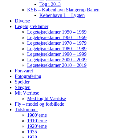
Tog i 2013
KSB – København Slangerup Banen
København L – Lygten
Diverse
Legetøjsreklamer
Legetøjsreklamer 1950 – 1959
Legetøjsreklamer 1960 – 1969
Legetøjsreklamer 1970 – 1979
Legetøjsreklamer 1980 – 1989
Legetøjsreklamer 1990 – 1999
Legetøjsreklamer 2000 – 2009
Legetøjsreklamer 2010 – 2019
Forsvaret
Fotografering
Spejder
Slægten
Mit Værløse
Med tog til Værløse
Fly – model og forbillede
Tidslommer
1900’erne
1910’erne
1920’erne
1935
1938