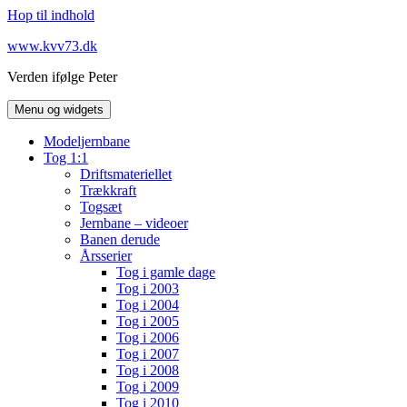
Hop til indhold
www.kvv73.dk
Verden ifølge Peter
Menu og widgets
Modeljernbane
Tog 1:1
Driftsmateriellet
Trækkraft
Togsæt
Jernbane – videoer
Banen derude
Årsserier
Tog i gamle dage
Tog i 2003
Tog i 2004
Tog i 2005
Tog i 2006
Tog i 2007
Tog i 2008
Tog i 2009
Tog i 2010