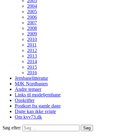
2003
2004
2005
2006
2007
2008
2009
2010
2011
2012
2013
2014
2015
2016
Jernbanelitteratur
MJK Nordbanen
Andre temaer
Links til modeljernbane
Opskrifter
Postkort fra gamle dage
Digte kan ikke svigte
Om kvv73.dk
Søg efter: