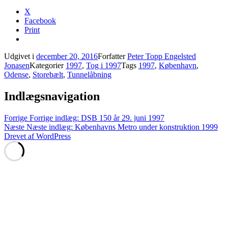
X
Facebook
Print
Udgivet i
december 20, 2016
Forfatter
Peter Topp Engelsted
Jonasen
Kategorier
1997
,
Tog i 1997
Tags
1997
,
København
,
Odense
,
Storebælt
,
Tunnelåbning
Indlægsnavigation
Forrige
Forrige indlæg:
DSB 150 år 29. juni 1997
Næste
Næste indlæg:
Københavns Metro under konstruktion 1999
Drevet af WordPress