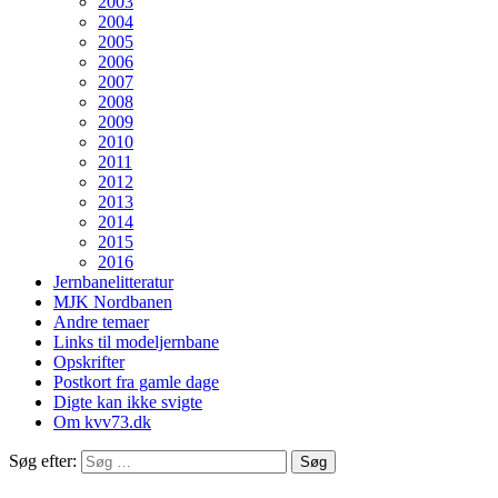
2003
2004
2005
2006
2007
2008
2009
2010
2011
2012
2013
2014
2015
2016
Jernbanelitteratur
MJK Nordbanen
Andre temaer
Links til modeljernbane
Opskrifter
Postkort fra gamle dage
Digte kan ikke svigte
Om kvv73.dk
Søg efter: