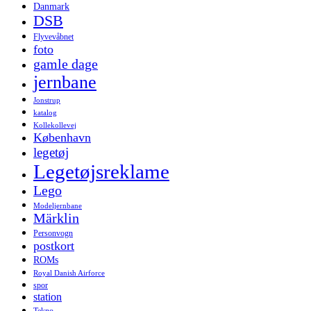
Danmark
DSB
Flyvevåbnet
foto
gamle dage
jernbane
Jonstrup
katalog
Kollekollevej
København
legetøj
Legetøjsreklame
Lego
Modeljernbane
Märklin
Personvogn
postkort
ROMs
Royal Danish Airforce
spor
station
Tekno