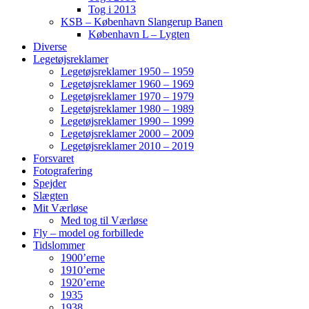
Tog i 2013
KSB – København Slangerup Banen
København L – Lygten
Diverse
Legetøjsreklamer
Legetøjsreklamer 1950 – 1959
Legetøjsreklamer 1960 – 1969
Legetøjsreklamer 1970 – 1979
Legetøjsreklamer 1980 – 1989
Legetøjsreklamer 1990 – 1999
Legetøjsreklamer 2000 – 2009
Legetøjsreklamer 2010 – 2019
Forsvaret
Fotografering
Spejder
Slægten
Mit Værløse
Med tog til Værløse
Fly – model og forbillede
Tidslommer
1900’erne
1910’erne
1920’erne
1935
1938