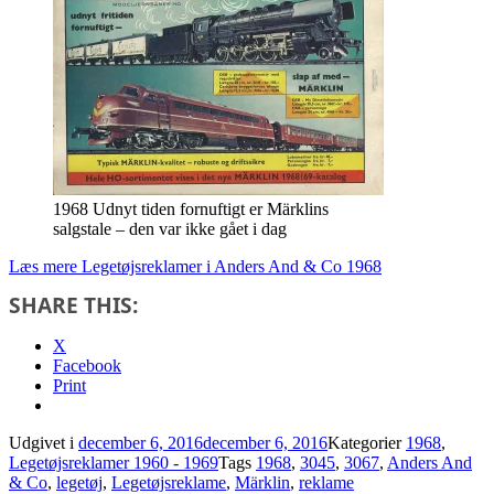
1968 Udnyt tiden fornuftigt er Märklins
salgstale – den var ikke gået i dag
Læs mere
Legetøjsreklamer i Anders And & Co 1968
SHARE THIS:
X
Facebook
Print
Udgivet i
december 6, 2016
december 6, 2016
Kategorier
1968
,
Legetøjsreklamer 1960 - 1969
Tags
1968
,
3045
,
3067
,
Anders And
& Co
,
legetøj
,
Legetøjsreklame
,
Märklin
,
reklame