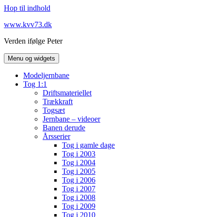
Hop til indhold
www.kvv73.dk
Verden ifølge Peter
Menu og widgets
Modeljernbane
Tog 1:1
Driftsmateriellet
Trækkraft
Togsæt
Jernbane – videoer
Banen derude
Årsserier
Tog i gamle dage
Tog i 2003
Tog i 2004
Tog i 2005
Tog i 2006
Tog i 2007
Tog i 2008
Tog i 2009
Tog i 2010