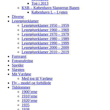
Tog i 2013
KSB – København Slangerup Banen
København L – Lygten
Diverse
Legetøjsreklamer
Legetøjsreklamer 1950 – 1959
Legetøjsreklamer 1960 – 1969
Legetøjsreklamer 1970 – 1979
Legetøjsreklamer 1980 – 1989
Legetøjsreklamer 1990 – 1999
Legetøjsreklamer 2000 – 2009
Legetøjsreklamer 2010 – 2019
Forsvaret
Fotografering
Spejder
Slægten
Mit Værløse
Med tog til Værløse
Fly – model og forbillede
Tidslommer
1900’erne
1910’erne
1920’erne
1935
1938