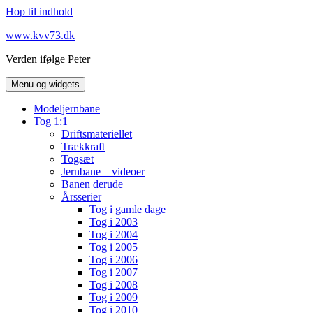
Hop til indhold
www.kvv73.dk
Verden ifølge Peter
Menu og widgets
Modeljernbane
Tog 1:1
Driftsmateriellet
Trækkraft
Togsæt
Jernbane – videoer
Banen derude
Årsserier
Tog i gamle dage
Tog i 2003
Tog i 2004
Tog i 2005
Tog i 2006
Tog i 2007
Tog i 2008
Tog i 2009
Tog i 2010