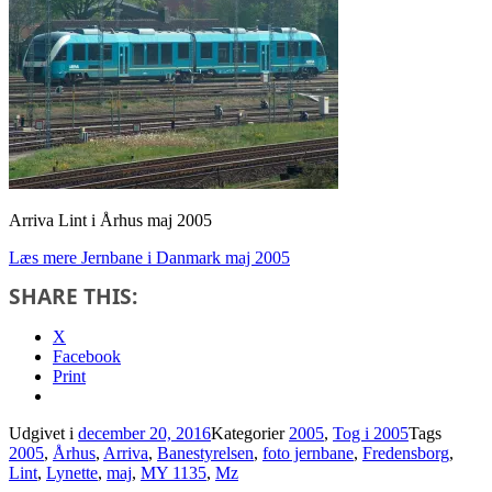
Arriva Lint i Århus maj 2005
Læs mere
Jernbane i Danmark maj 2005
SHARE THIS:
X
Facebook
Print
Udgivet i
december 20, 2016
Kategorier
2005
,
Tog i 2005
Tags
2005
,
Århus
,
Arriva
,
Banestyrelsen
,
foto jernbane
,
Fredensborg
,
Lint
,
Lynette
,
maj
,
MY 1135
,
Mz