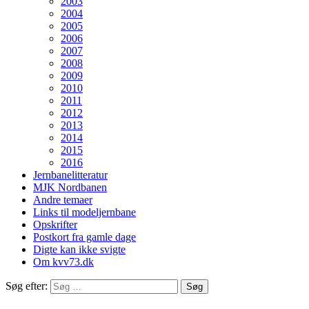
2003
2004
2005
2006
2007
2008
2009
2010
2011
2012
2013
2014
2015
2016
Jernbanelitteratur
MJK Nordbanen
Andre temaer
Links til modeljernbane
Opskrifter
Postkort fra gamle dage
Digte kan ikke svigte
Om kvv73.dk
Søg efter: