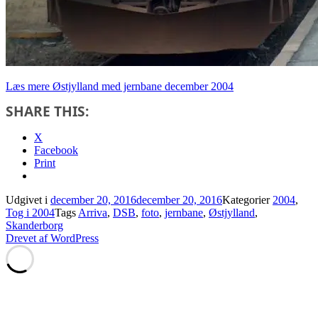
Læs mere
Østjylland med jernbane december 2004
SHARE THIS:
X
Facebook
Print
Udgivet i
december 20, 2016
december 20, 2016
Kategorier
2004
,
Tog i 2004
Tags
Arriva
,
DSB
,
foto
,
jernbane
,
Østjylland
,
Skanderborg
Drevet af WordPress