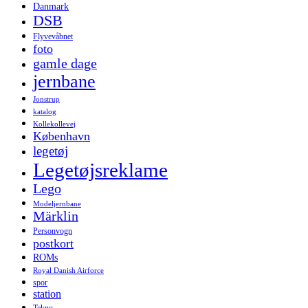
Danmark
DSB
Flyvevåbnet
foto
gamle dage
jernbane
Jonstrup
katalog
Kollekollevej
København
legetøj
Legetøjsreklame
Lego
Modeljernbane
Märklin
Personvogn
postkort
ROMs
Royal Danish Airforce
spor
station
Tekno