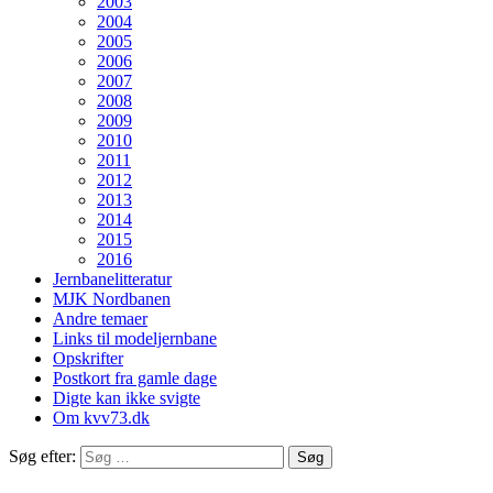
2003
2004
2005
2006
2007
2008
2009
2010
2011
2012
2013
2014
2015
2016
Jernbanelitteratur
MJK Nordbanen
Andre temaer
Links til modeljernbane
Opskrifter
Postkort fra gamle dage
Digte kan ikke svigte
Om kvv73.dk
Søg efter: