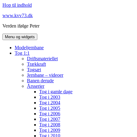
Hop til indhold
www.kvv73.dk
Verden ifølge Peter
Menu og widgets
Modeljernbane
Tog 1:1
Driftsmateriellet
Trækkraft
Togsæt
Jernbane – videoer
Banen derude
Årsserier
Tog i gamle dage
Tog i 2003
Tog i 2004
Tog i 2005
Tog i 2006
Tog i 2007
Tog i 2008
Tog i 2009
Tog i 2010