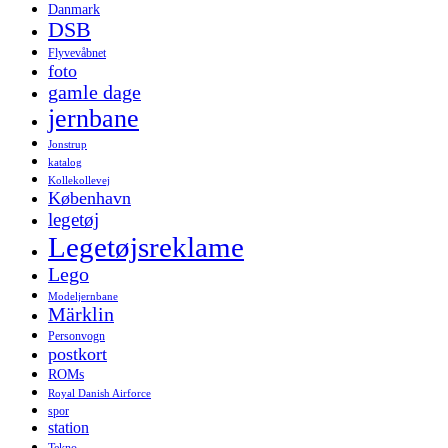
Danmark
DSB
Flyvevåbnet
foto
gamle dage
jernbane
Jonstrup
katalog
Kollekollevej
København
legetøj
Legetøjsreklame
Lego
Modeljernbane
Märklin
Personvogn
postkort
ROMs
Royal Danish Airforce
spor
station
Tekno