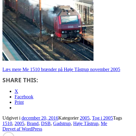
Læs mere
Me 1510 brænder på Høje Tåstrup november 2005
SHARE THIS:
X
Facebook
Print
Udgivet i
december 20, 2016
Kategorier
2005
,
Tog i 2005
Tags
1510
,
2005
,
Brand
,
DSB
,
Gadstrup
,
Høje Tåstrup
,
Me
Drevet af WordPress