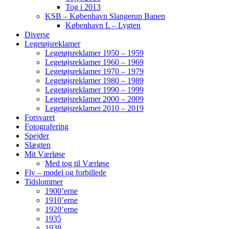
Tog i 2013
KSB – København Slangerup Banen
København L – Lygten
Diverse
Legetøjsreklamer
Legetøjsreklamer 1950 – 1959
Legetøjsreklamer 1960 – 1969
Legetøjsreklamer 1970 – 1979
Legetøjsreklamer 1980 – 1989
Legetøjsreklamer 1990 – 1999
Legetøjsreklamer 2000 – 2009
Legetøjsreklamer 2010 – 2019
Forsvaret
Fotografering
Spejder
Slægten
Mit Værløse
Med tog til Værløse
Fly – model og forbillede
Tidslommer
1900’erne
1910’erne
1920’erne
1935
1938