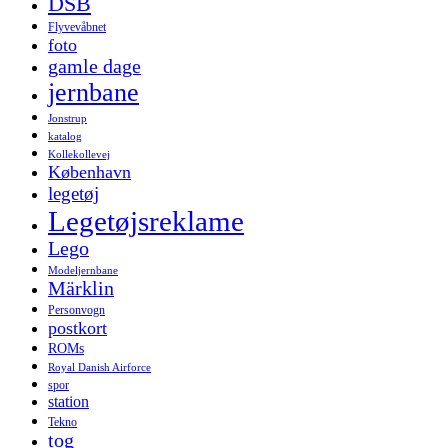
DSB
Flyvevåbnet
foto
gamle dage
jernbane
Jonstrup
katalog
Kollekollevej
København
legetøj
Legetøjsreklame
Lego
Modeljernbane
Märklin
Personvogn
postkort
ROMs
Royal Danish Airforce
spor
station
Tekno
tog