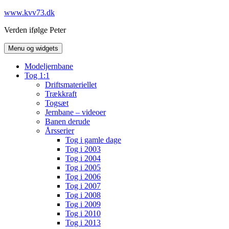
Hop
www.kvv73.dk
til
Verden ifølge Peter
indhold
Menu og widgets
Modeljernbane
Tog 1:1
Driftsmateriellet
Trækkraft
Togsæt
Jernbane – videoer
Banen derude
Årsserier
Tog i gamle dage
Tog i 2003
Tog i 2004
Tog i 2005
Tog i 2006
Tog i 2007
Tog i 2008
Tog i 2009
Tog i 2010
Tog i 2013