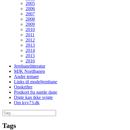
2005
2006
2007
2008
2009
2010
2011
2012
2013
2014
2015
2016
Jernbanelitteratur
MJK Nordbanen
Andre temaer
Links til modeljernbane
Opskrifter
Postkort fra gamle dage
Digte kan ikke svigte
Om kvv73.dk
Søg
efter:
Tags