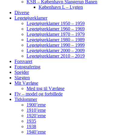
KSB – København Slangerup Banen
København L – Lygten
Diverse
Legetøjsreklamer
Legetøjsreklamer 1950 – 1959
Legetøjsreklamer 1960 – 1969
Legetøjsreklamer 1970 – 1979
Legetøjsreklamer 1980 – 1989
Legetøjsreklamer 1990 – 1999
Legetøjsreklamer 2000 – 2009
Legetøjsreklamer 2010 – 2019
Forsvaret
Fotografering
Spejder
Slægten
Mit Værløse
Med tog til Værløse
Fly – model og forbillede
Tidslommer
1900’erne
1910’erne
1920’erne
1935
1938
1940’erne