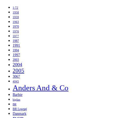
1:72
1958
1959
1963
1970
1976
1977
1987
1991
1994
1997
2003
2004
2005
3067
4045
Anders And & Co
Barbie
biplan
BR
BR Legetøj
Danmark