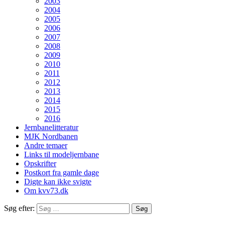
2003
2004
2005
2006
2007
2008
2009
2010
2011
2012
2013
2014
2015
2016
Jernbanelitteratur
MJK Nordbanen
Andre temaer
Links til modeljernbane
Opskrifter
Postkort fra gamle dage
Digte kan ikke svigte
Om kvv73.dk
Søg efter: