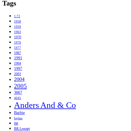
Tags
1:72
1958
1959
1963
1970
1976
1977
1987
1991
1994
1997
2003
2004
2005
3067
4045
Anders And & Co
Barbie
biplan
BR
BR Legetøj