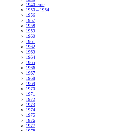
1940’erne
1950 – 1954
1956
1957
1958
1959
1960
1961
1962
1963
1964
1965
1966
1967
1968
1969
1970
1971
1972
1973
1974
1975
1976
1977
1978