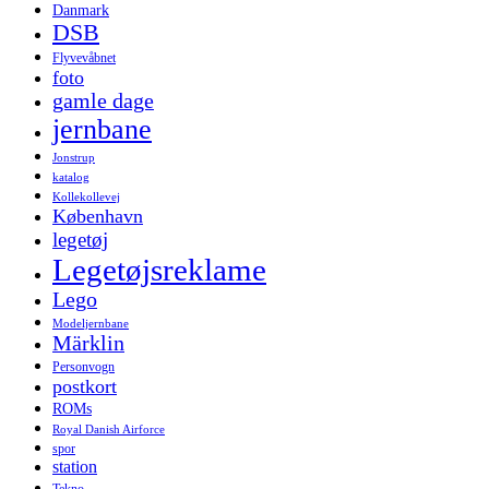
Danmark
DSB
Flyvevåbnet
foto
gamle dage
jernbane
Jonstrup
katalog
Kollekollevej
København
legetøj
Legetøjsreklame
Lego
Modeljernbane
Märklin
Personvogn
postkort
ROMs
Royal Danish Airforce
spor
station
Tekno