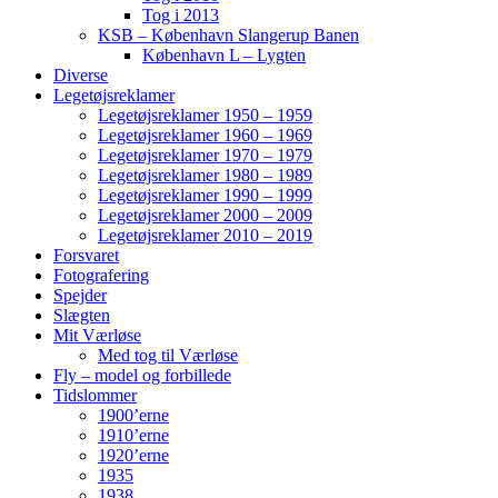
Tog i 2013
KSB – København Slangerup Banen
København L – Lygten
Diverse
Legetøjsreklamer
Legetøjsreklamer 1950 – 1959
Legetøjsreklamer 1960 – 1969
Legetøjsreklamer 1970 – 1979
Legetøjsreklamer 1980 – 1989
Legetøjsreklamer 1990 – 1999
Legetøjsreklamer 2000 – 2009
Legetøjsreklamer 2010 – 2019
Forsvaret
Fotografering
Spejder
Slægten
Mit Værløse
Med tog til Værløse
Fly – model og forbillede
Tidslommer
1900’erne
1910’erne
1920’erne
1935
1938