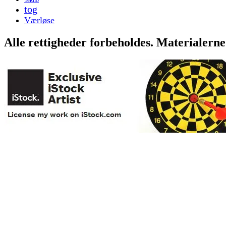
tog
Værløse
Alle rettigheder forbeholdes. Materialerne