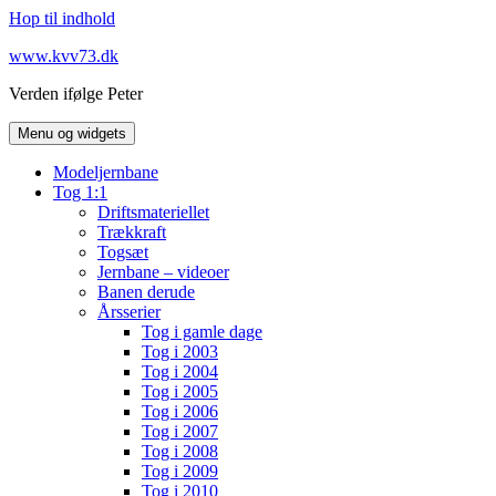
Hop til indhold
www.kvv73.dk
Verden ifølge Peter
Menu og widgets
Modeljernbane
Tog 1:1
Driftsmateriellet
Trækkraft
Togsæt
Jernbane – videoer
Banen derude
Årsserier
Tog i gamle dage
Tog i 2003
Tog i 2004
Tog i 2005
Tog i 2006
Tog i 2007
Tog i 2008
Tog i 2009
Tog i 2010