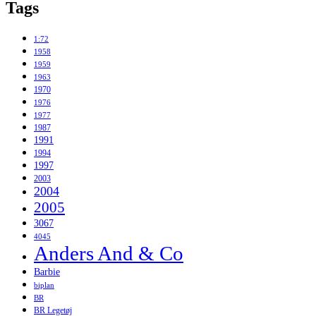
Tags
1:72
1958
1959
1963
1970
1976
1977
1987
1991
1994
1997
2003
2004
2005
3067
4045
Anders And & Co
Barbie
biplan
BR
BR Legetøj