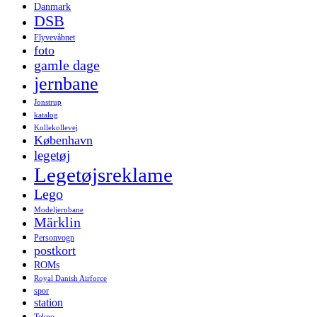
Danmark
DSB
Flyvevåbnet
foto
gamle dage
jernbane
Jonstrup
katalog
Kollekollevej
København
legetøj
Legetøjsreklame
Lego
Modeljernbane
Märklin
Personvogn
postkort
ROMs
Royal Danish Airforce
spor
station
Tekno