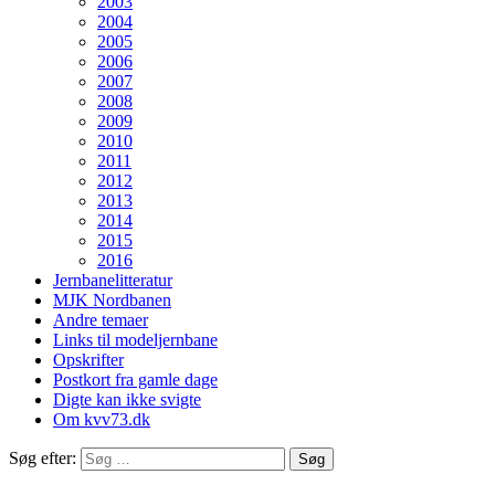
2003
2004
2005
2006
2007
2008
2009
2010
2011
2012
2013
2014
2015
2016
Jernbanelitteratur
MJK Nordbanen
Andre temaer
Links til modeljernbane
Opskrifter
Postkort fra gamle dage
Digte kan ikke svigte
Om kvv73.dk
Søg efter: