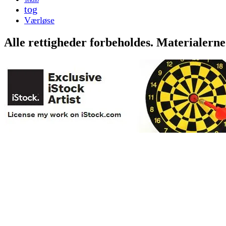
tog
Værløse
Alle rettigheder forbeholdes. Materialerne