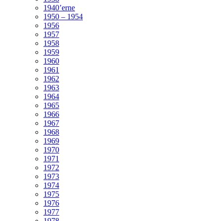
1940’erne
1950 – 1954
1956
1957
1958
1959
1960
1961
1962
1963
1964
1965
1966
1967
1968
1969
1970
1971
1972
1973
1974
1975
1976
1977
1978