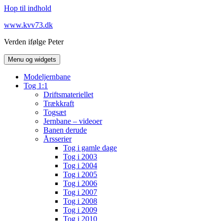
Hop til indhold
www.kvv73.dk
Verden ifølge Peter
Menu og widgets
Modeljernbane
Tog 1:1
Driftsmateriellet
Trækkraft
Togsæt
Jernbane – videoer
Banen derude
Årsserier
Tog i gamle dage
Tog i 2003
Tog i 2004
Tog i 2005
Tog i 2006
Tog i 2007
Tog i 2008
Tog i 2009
Tog i 2010