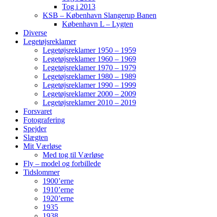
Tog i 2013
KSB – København Slangerup Banen
København L – Lygten
Diverse
Legetøjsreklamer
Legetøjsreklamer 1950 – 1959
Legetøjsreklamer 1960 – 1969
Legetøjsreklamer 1970 – 1979
Legetøjsreklamer 1980 – 1989
Legetøjsreklamer 1990 – 1999
Legetøjsreklamer 2000 – 2009
Legetøjsreklamer 2010 – 2019
Forsvaret
Fotografering
Spejder
Slægten
Mit Værløse
Med tog til Værløse
Fly – model og forbillede
Tidslommer
1900’erne
1910’erne
1920’erne
1935
1938