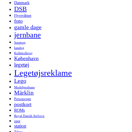
Danmark
DSB
Flyvevåbnet
foto
gamle dage
jernbane
Jonstrup
katalog
Kollekollevej
København
legetøj
Legetøjsreklame
Lego
Modeljernbane
Märklin
Personvogn
postkort
ROMs
Royal Danish Airforce
spor
station
Tekno