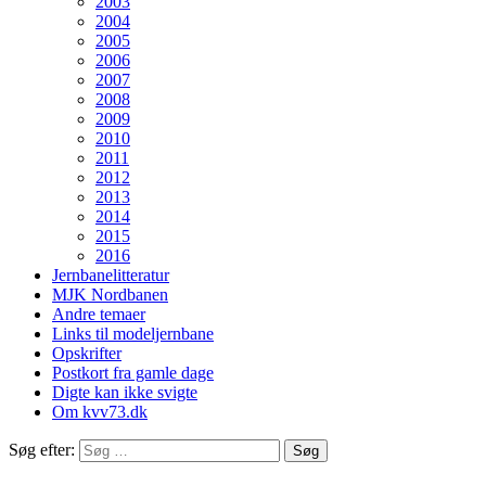
2003
2004
2005
2006
2007
2008
2009
2010
2011
2012
2013
2014
2015
2016
Jernbanelitteratur
MJK Nordbanen
Andre temaer
Links til modeljernbane
Opskrifter
Postkort fra gamle dage
Digte kan ikke svigte
Om kvv73.dk
Søg efter: