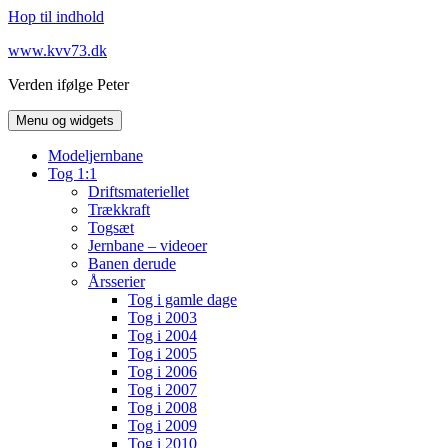
Hop til indhold
www.kvv73.dk
Verden ifølge Peter
Menu og widgets
Modeljernbane
Tog 1:1
Driftsmateriellet
Trækkraft
Togsæt
Jernbane – videoer
Banen derude
Årsserier
Tog i gamle dage
Tog i 2003
Tog i 2004
Tog i 2005
Tog i 2006
Tog i 2007
Tog i 2008
Tog i 2009
Tog i 2010