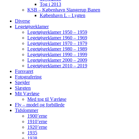
Tog i 2013
KSB – København Slangerup Banen
København L – Lygten
Diverse
Legetøjsreklamer
Legetøjsreklamer 1950 – 1959
Legetøjsreklamer 1960 – 1969
Legetøjsreklamer 1970 – 1979
Legetøjsreklamer 1980 – 1989
Legetøjsreklamer 1990 – 1999
Legetøjsreklamer 2000 – 2009
Legetøjsreklamer 2010 – 2019
Forsvaret
Fotografering
Spejder
Slægten
Mit Værløse
Med tog til Værløse
Fly – model og forbillede
Tidslommer
1900’erne
1910’erne
1920’erne
1935
1938