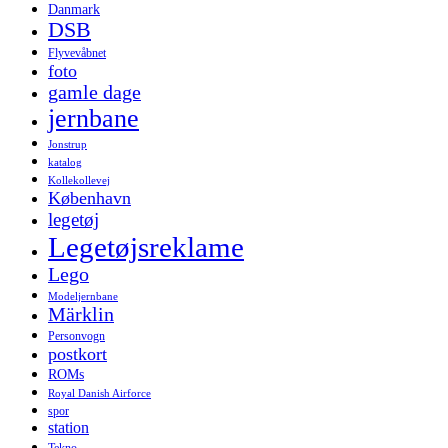
Danmark
DSB
Flyvevåbnet
foto
gamle dage
jernbane
Jonstrup
katalog
Kollekollevej
København
legetøj
Legetøjsreklame
Lego
Modeljernbane
Märklin
Personvogn
postkort
ROMs
Royal Danish Airforce
spor
station
Tekno