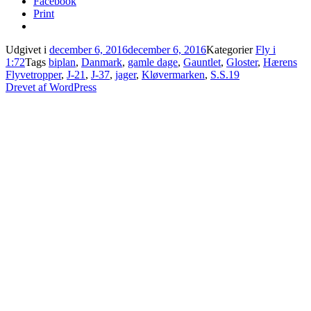
Facebook
Print
Udgivet i
december 6, 2016
december 6, 2016
Kategorier
Fly i
1:72
Tags
biplan
,
Danmark
,
gamle dage
,
Gauntlet
,
Gloster
,
Hærens
Flyvetropper
,
J-21
,
J-37
,
jager
,
Kløvermarken
,
S.S.19
Drevet af WordPress