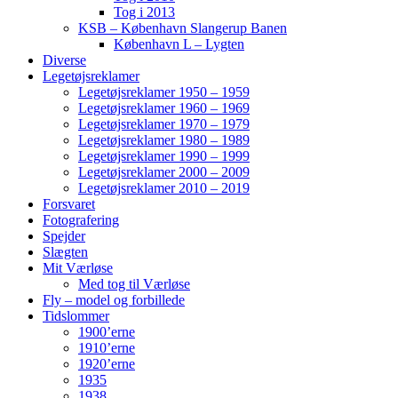
Tog i 2013
KSB – København Slangerup Banen
København L – Lygten
Diverse
Legetøjsreklamer
Legetøjsreklamer 1950 – 1959
Legetøjsreklamer 1960 – 1969
Legetøjsreklamer 1970 – 1979
Legetøjsreklamer 1980 – 1989
Legetøjsreklamer 1990 – 1999
Legetøjsreklamer 2000 – 2009
Legetøjsreklamer 2010 – 2019
Forsvaret
Fotografering
Spejder
Slægten
Mit Værløse
Med tog til Værløse
Fly – model og forbillede
Tidslommer
1900’erne
1910’erne
1920’erne
1935
1938