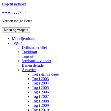
Hop til indhold
www.kvv73.dk
Verden ifølge Peter
Menu og widgets
Modeljernbane
Tog 1:1
Driftsmateriellet
Trækkraft
Togsæt
Jernbane – videoer
Banen derude
Årsserier
Tog i gamle dage
Tog i 2003
Tog i 2004
Tog i 2005
Tog i 2006
Tog i 2007
Tog i 2008
Tog i 2009
Tog i 2010