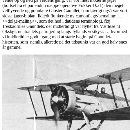
vende op og ned på verdens gang, var vor mest moderne jager
(bortset fra et par endnu næppe operative Fokker D.21) den meget
velflyvende og populære Gloster Gauntlet, som iøvrigt også var vort
sidste jager-biplan. Iklædt flunkende ny camouflage-bemaling; …
>>dølge-maling<<, som det hed i datidens terminologi, fløj
1’eskadrilles Gauntlets, der midlertidigt var flyttet fra Værløse til
Oksbøl, neutralitets-patruljering langs Jyllands vestkyst, … hvormed
vi imidlertid er godt i gang med at starte bagfra på Gauntlet-
historien, som nemlig allerede på det tidspunkt var en god halv snes
år gammel.