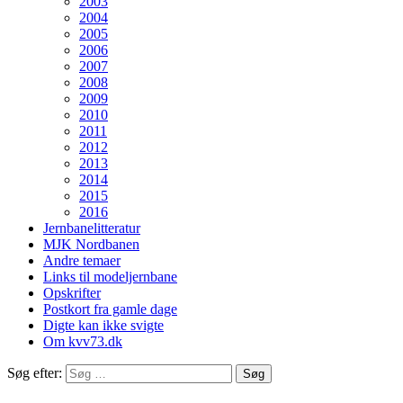
2003
2004
2005
2006
2007
2008
2009
2010
2011
2012
2013
2014
2015
2016
Jernbanelitteratur
MJK Nordbanen
Andre temaer
Links til modeljernbane
Opskrifter
Postkort fra gamle dage
Digte kan ikke svigte
Om kvv73.dk
Søg efter: