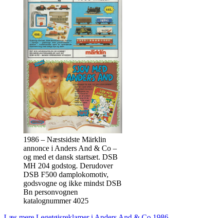
1986 – Næstsidste Märklin
annonce i Anders And & Co –
og med et dansk startsæt. DSB
MH 204 godstog. Derudover
DSB F500 damplokomotiv,
godsvogne og ikke mindst DSB
Bn personvognen
katalognummer 4025
Læs mere
Legetøjsreklamer i Anders And & Co 1986