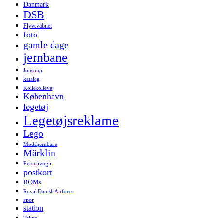
Danmark
DSB
Flyvevåbnet
foto
gamle dage
jernbane
Jonstrup
katalog
Kollekollevej
København
legetøj
Legetøjsreklame
Lego
Modeljernbane
Märklin
Personvogn
postkort
ROMs
Royal Danish Airforce
spor
station
Tekno