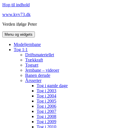
Hop til indhold
www.kvv73.dk
Verden ifølge Peter
Menu og widgets
Modeljernbane
Tog 1:1
Driftsmateriellet
Trækkraft
Togsæt
Jernbane – videoer
Banen derude
Årsserier
Tog i gamle dage
Tog i 2003
Tog i 2004
Tog i 2005
Tog i 2006
Tog i 2007
Tog i 2008
Tog i 2009
Tog i 2010