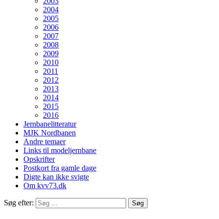
2003
2004
2005
2006
2007
2008
2009
2010
2011
2012
2013
2014
2015
2016
Jernbanelitteratur
MJK Nordbanen
Andre temaer
Links til modeljernbane
Opskrifter
Postkort fra gamle dage
Digte kan ikke svigte
Om kvv73.dk
Søg efter: