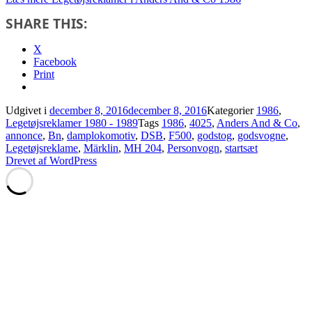
SHARE THIS:
X
Facebook
Print
Udgivet i
december 8, 2016
december 8, 2016
Kategorier
1986
,
Legetøjsreklamer 1980 - 1989
Tags
1986
,
4025
,
Anders And & Co
,
annonce
,
Bn
,
damplokomotiv
,
DSB
,
F500
,
godstog
,
godsvogne
,
Legetøjsreklame
,
Märklin
,
MH 204
,
Personvogn
,
startsæt
Drevet af WordPress