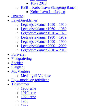
Tog i 2013
KSB – København Slangerup Banen
København L – Lygten
Diverse
Legetøjsreklamer
Legetøjsreklamer 1950 – 1959
Legetøjsreklamer 1960 – 1969
Legetøjsreklamer 1970 – 1979
Legetøjsreklamer 1980 – 1989
Legetøjsreklamer 1990 – 1999
Legetøjsreklamer 2000 – 2009
Legetøjsreklamer 2010 – 2019
Forsvaret
Fotografering
Spejder
Slægten
Mit Værløse
Med tog til Værløse
Fly – model og forbillede
Tidslommer
1900’erne
1910’erne
1920’erne
1935
1938