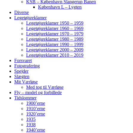
KSB – København Slangerup Banen
København L – Lygten
Diverse
Legetøjsreklamer
Legetøjsreklamer 1950 – 1959
Legetøjsreklamer 1960 – 1969
Legetøjsreklamer 1970 – 1979
Legetøjsreklamer 1980 – 1989
Legetøjsreklamer 1990 – 1999
Legetøjsreklamer 2000 – 2009
Legetøjsreklamer 2010 – 2019
Forsvaret
Fotografering
Spejder
Slægten
Mit Værløse
Med tog til Værløse
Fly – model og forbillede
Tidslommer
1900’erne
1910’erne
1920’erne
1935
1938
1940’erne