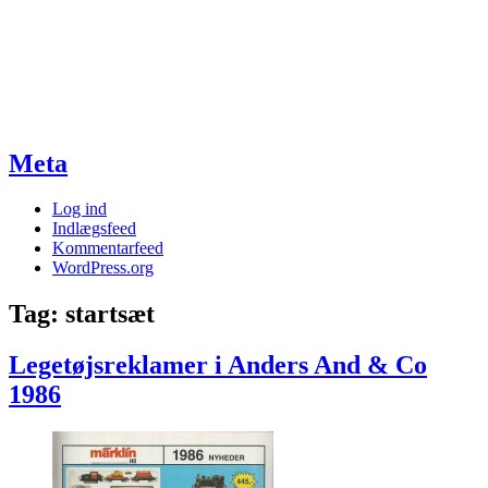
Meta
Log ind
Indlægsfeed
Kommentarfeed
WordPress.org
Tag:
startsæt
Legetøjsreklamer i Anders And & Co
1986