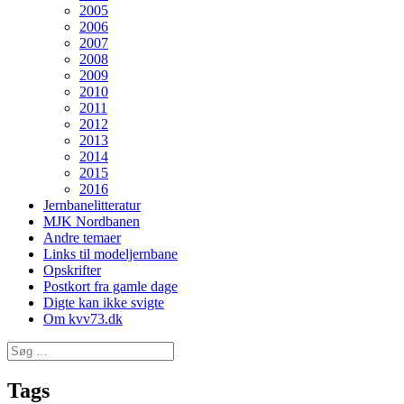
2005
2006
2007
2008
2009
2010
2011
2012
2013
2014
2015
2016
Jernbanelitteratur
MJK Nordbanen
Andre temaer
Links til modeljernbane
Opskrifter
Postkort fra gamle dage
Digte kan ikke svigte
Om kvv73.dk
Søg
efter:
Tags