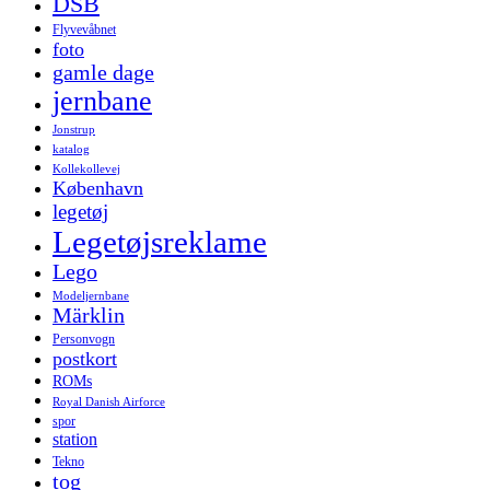
DSB
Flyvevåbnet
foto
gamle dage
jernbane
Jonstrup
katalog
Kollekollevej
København
legetøj
Legetøjsreklame
Lego
Modeljernbane
Märklin
Personvogn
postkort
ROMs
Royal Danish Airforce
spor
station
Tekno
tog