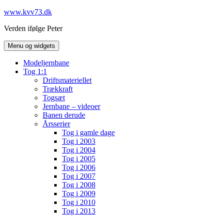
Hop
www.kvv73.dk
til
Verden ifølge Peter
indhold
Menu og widgets
Modeljernbane
Tog 1:1
Driftsmateriellet
Trækkraft
Togsæt
Jernbane – videoer
Banen derude
Årsserier
Tog i gamle dage
Tog i 2003
Tog i 2004
Tog i 2005
Tog i 2006
Tog i 2007
Tog i 2008
Tog i 2009
Tog i 2010
Tog i 2013