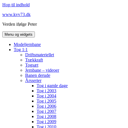
Hop til indhold
www.kvv73.dk
Verden ifølge Peter
Menu og widgets
Modeljernbane
Tog 1:1
Driftsmateriellet
Trækkraft
Togsæt
Jernbane – videoer
Banen derude
Årsserier
Tog i gamle dage
Tog i 2003
Tog i 2004
Tog i 2005
Tog i 2006
Tog i 2007
Tog i 2008
Tog i 2009
Tog i 2010