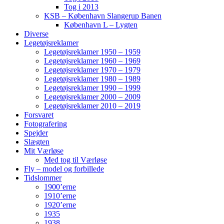
Tog i 2013
KSB – København Slangerup Banen
København L – Lygten
Diverse
Legetøjsreklamer
Legetøjsreklamer 1950 – 1959
Legetøjsreklamer 1960 – 1969
Legetøjsreklamer 1970 – 1979
Legetøjsreklamer 1980 – 1989
Legetøjsreklamer 1990 – 1999
Legetøjsreklamer 2000 – 2009
Legetøjsreklamer 2010 – 2019
Forsvaret
Fotografering
Spejder
Slægten
Mit Værløse
Med tog til Værløse
Fly – model og forbillede
Tidslommer
1900’erne
1910’erne
1920’erne
1935
1938