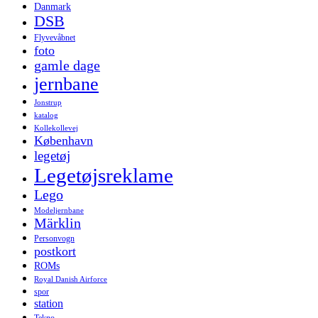
Danmark
DSB
Flyvevåbnet
foto
gamle dage
jernbane
Jonstrup
katalog
Kollekollevej
København
legetøj
Legetøjsreklame
Lego
Modeljernbane
Märklin
Personvogn
postkort
ROMs
Royal Danish Airforce
spor
station
Tekno