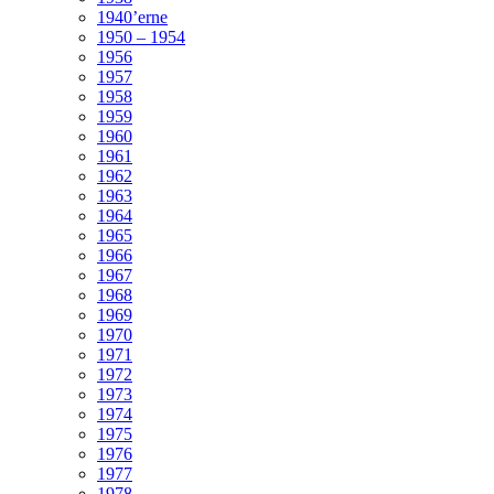
1940’erne
1950 – 1954
1956
1957
1958
1959
1960
1961
1962
1963
1964
1965
1966
1967
1968
1969
1970
1971
1972
1973
1974
1975
1976
1977
1978