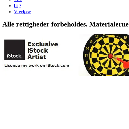
tog
Værløse
Alle rettigheder forbeholdes. Materialerne