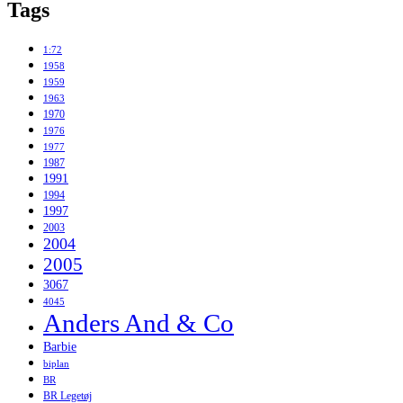
Tags
1:72
1958
1959
1963
1970
1976
1977
1987
1991
1994
1997
2003
2004
2005
3067
4045
Anders And & Co
Barbie
biplan
BR
BR Legetøj