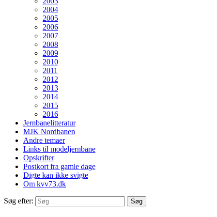
2003
2004
2005
2006
2007
2008
2009
2010
2011
2012
2013
2014
2015
2016
Jernbanelitteratur
MJK Nordbanen
Andre temaer
Links til modeljernbane
Opskrifter
Postkort fra gamle dage
Digte kan ikke svigte
Om kvv73.dk
Søg efter: